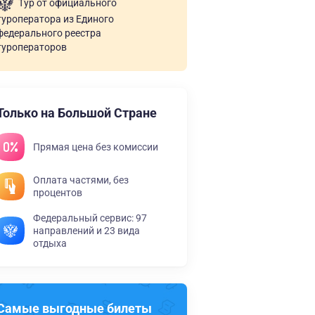
Тур от официального
туроператора из Единого
федерального реестра
туроператоров
Только на Большой Стране
Прямая цена без комиссии
Оплата частями, без
процентов
Федеральный сервис: 97
направлений и 23 вида
отдыха
Самые выгодные билеты