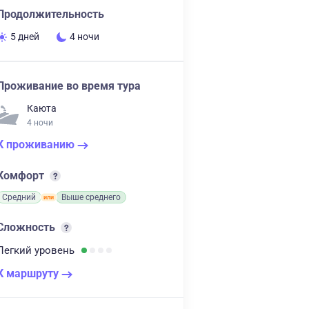
Продолжительность
5 дней
4 ночи
Проживание во время тура
Каюта
4 ночи
К проживанию
Комфорт
Средний
Выше среднего
Сложность
Легкий
уровень
К маршруту