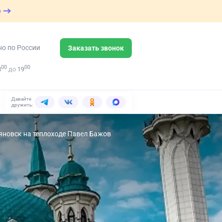
е
но по России
Заказать звонок
00
00
8
до
19
Давайте
дружить:
ьяновск на теплоходе Павел Бажов