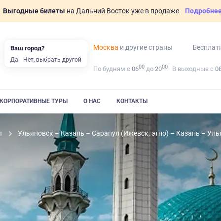
Выгодные билеты
на Дальний Восток уже в продаже
Подробне
Москва
и другие страны
Бесплат
Ваш город?
Да
Нет, выбрать другой
00
00
По будням с
06
до
20
В выходные с
0
КОРПОРАТИВНЫЕ ТУРЫ
О НАС
КОНТАКТЫ
ы
Ульяновск – Казань – Сарапул (Ижевск, этно) – Казань – Ул