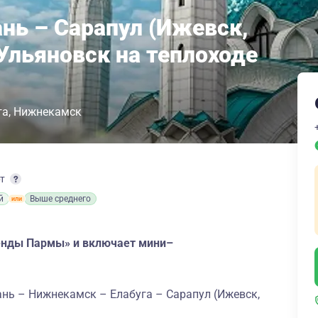
ань – Сарапул (Ижевск,
 Ульяновск на теплоходе
га
Нижнекамск
рт
й
Выше среднего
генды Пармы» и включает мини–
ань – Нижнекамск – Елабуга – Сарапул (Ижевск,