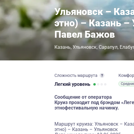
Ульяновск – Каз
этно) – Казань –
Павел Бажов
Казань
Ульяновск
Сарапул
Елабу
Сложность маршрута
Комфо
Легкий
уровень
Средни
Сообщение от оператора
Круиз проходит под брэндом «Ле
этнофестивальную начинку.
Маршрут круиза: Ульяновск – Каз
этно) – Казань – Ульяновск