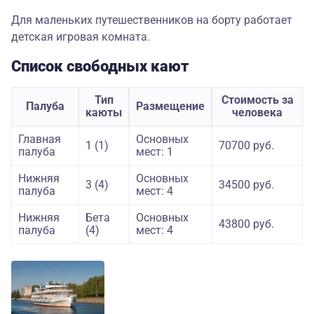
Для маленьких путешественников на борту работает
детская игровая комната.
Список свободных кают
Тип
Стоимость за
Палуба
Размещение
каюты
человека
Главная
Основных
1 (1)
70700 руб.
палуба
мест: 1
Нижняя
Основных
3 (4)
34500 руб.
палуба
мест: 4
Нижняя
Бета
Основных
43800 руб.
палуба
(4)
мест: 4