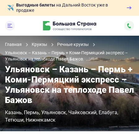
Выгодные билеты
на Дальний Восток уже в
продаже
Главная
Круизы
Речные круизы
Ульяновск – Казань – Пермь + Коми-Пермяцкий экспресс –
Ульяновск на теплоходе Павел Бажов
Ульяновск – Казань – Пермь +
Коми-Пермяцкий экспресс –
Ульяновск на теплоходе Павел
Бажов
Казань
Пермь
Ульяновск
Чайковский
Елабуга
Тетюши
Нижнекамск