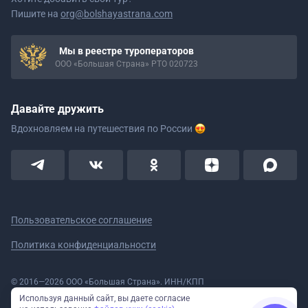
Пишите на
org@bolshayastrana.com
Мы в реестре туроператоров
ООО «Большая Страна» РТО 020723
Давайте дружить
Вдохновляем на путешествия
по России
Пользовательское соглашение
Политика конфиденциальности
© 2016—2026 ООО «Большая Страна». ИНН/КПП
5908078160/590801001 ОГРН 1185958020533
Используя данный сайт, вы даете согласие
Номер в реестре Роскомнадзора № 59-18-006319 (Приказ № 321 от