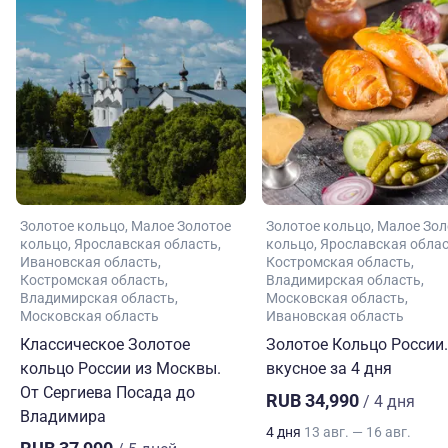
Золотое кольцо
Малое Золотое
Золотое кольцо
Малое Зол
кольцо
Ярославская область
кольцо
Ярославская обла
Ивановская область
Костромская область
Костромская область
Владимирская область
Владимирская область
Московская область
Московская область
Ивановская область
Классическое Золотое
Золотое Кольцо России.
кольцо России из Москвы.
вкусное за 4 дня
От Сергиева Посада до
RUB 34,990
/ 4 дня
Владимира
4 дня
13 авг. — 16 авг.