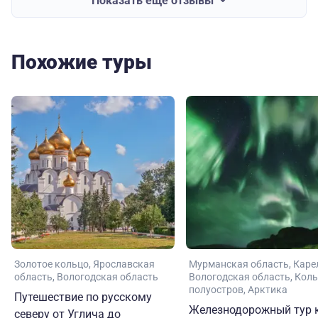
Показать еще отзывы
Похожие туры
Золотое кольцо
Ярославская
Мурманская область
Каре
область
Вологодская область
Вологодская область
Коль
полуостров
Арктика
Путешествие по русскому
Железнодорожный тур 
северу от Углича до