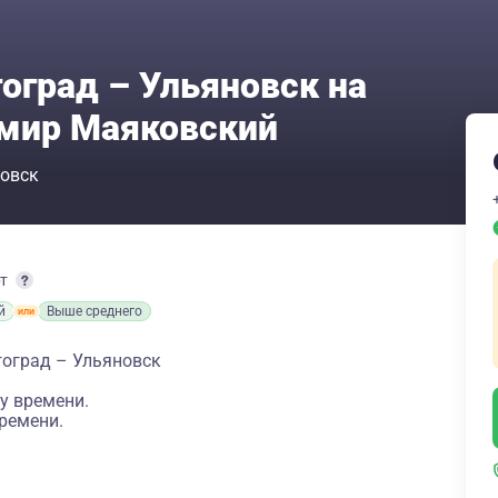
оград – Ульяновск на
имир Маяковский
овск
рт
й
Выше среднего
гоград – Ульяновск
у времени.
ремени.