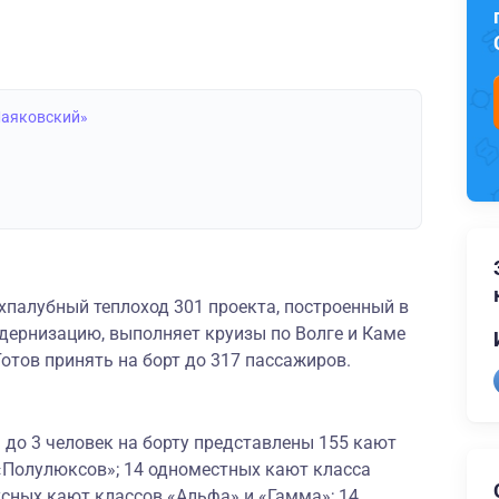
Маяковский»
палубный теплоход 301 проекта, построенный в
ернизацию, выполняет круизы по Волге и Каме
Готов принять на борт до 317 пассажиров.
до 3 человек на борту представлены 155 кают
 «Полулюксов»; 14 одноместных кают класса
сных кают классов «Альфа» и «Гамма»; 14