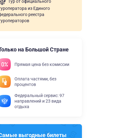
Тур от официального
туроператора из Единого
федерального реестра
туроператоров
Только на Большой Стране
Прямая цена без комиссии
Оплата частями, без
процентов
Федеральный сервис: 97
направлений и 23 вида
отдыха
Самые выгодные билеты