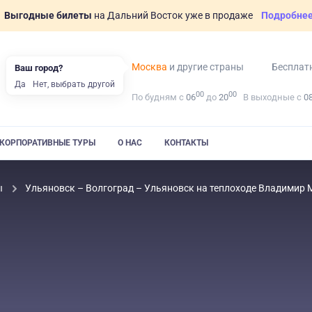
Выгодные билеты
на Дальний Восток уже в продаже
Подробне
Москва
и другие страны
Бесплат
Ваш город?
Да
Нет, выбрать другой
00
00
По будням с
06
до
20
В выходные с
0
КОРПОРАТИВНЫЕ ТУРЫ
О НАС
КОНТАКТЫ
ы
Ульяновск – Волгоград – Ульяновск на теплоходе Владимир