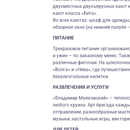
двухместных двухъярусных кают к
кают класса «Бета».
Во всех каютах: шкаф для одежды, 
обзорное окно (на нижней палубе 
ПИТАНИЕ
Трехразовое питание организовано
и ужин – по заказному меню. Так
различные фиточаи. На шлюпочной
«Волга» и «Нева», где путешествен
безалкогольные напитки.
РАЗВЛЕЧЕНИЯ И УСЛУГИ
«Владимир Маяковский» – теплоход
любого круиза. Арт-бригада кажды
отправлении, разнообразные масте
музыки, настольные игры, виктори
ДЛЯ ДЕТЕЙ