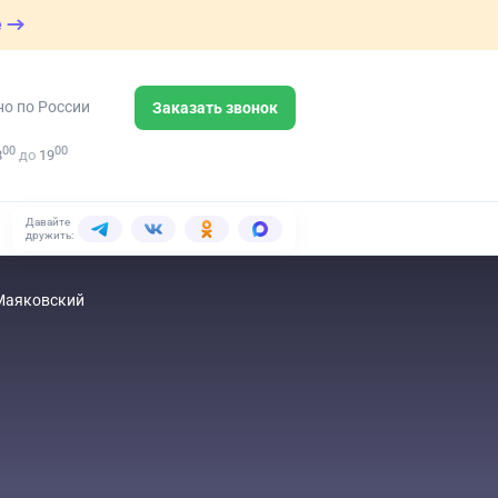
е
но по России
Заказать звонок
00
00
8
до
19
Давайте
дружить:
 Маяковский