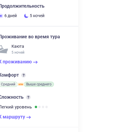
Продолжительность
6 дней
5 ночей
Проживание во время тура
Каюта
5 ночей
К проживанию
Комфорт
Средний
Выше среднего
Сложность
Легкий
уровень
К маршруту