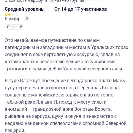
Сложность маршрута
Размер группы
Средний
уровень
От 14
до 17 участников
Комфорт
Базовый
Это незабываемое путешествие по самым
легендарным и загадочным местам в Уральских горах
соединяет в себе вертолётную экскурсию, сплав на
катамаранах и несложные пешие экскурсионные
треккинги в самые дебри Уральской северной тайги.
В туре Вас ждут посещение легендарного плато Мань-
пупу-нёр и печально известного Перевала Дятлова,
священные мансийские локации, сплав по горно-
таёжной реке Ялпынг-Я, поход к месту силы и
аномалий – грандиозной арке Золотые Ворота,
рыбалка на хариуса, щуку и окуня и знакомство с
недавно найденной спелеологами огромной Северной
пещерой.