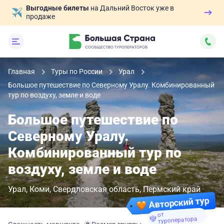
Выгодные билеты
на Дальний Восток уже в
продаже
Главная
Туры по России
Урал
Большое путешествие по Северному Уралу. Комбинированный
тур по воздуху, земле и воде
Большое путешествие по
Северному Уралу.
Комбинированный тур по
воздуху, земле и воде
Урал
Коми
Свердловская область
Пермский край
Авторский тур
от
туроператора