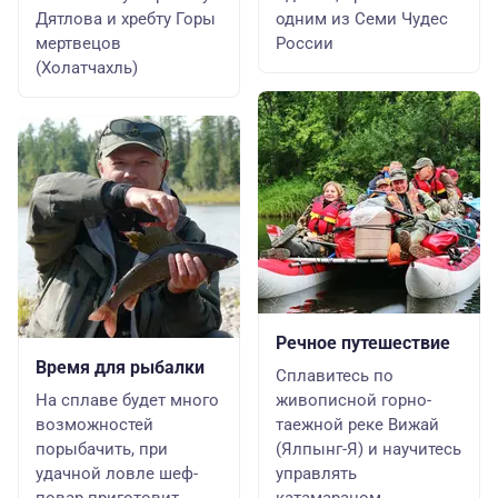
Дятлова и хребту Горы
одним из Семи Чудес
мертвецов
России
(Холатчахль)
Речное путешествие
Время для рыбалки
Сплавитесь по
На сплаве будет много
живописной горно-
возможностей
таежной реке Вижай
порыбачить, при
(Ялпынг-Я) и научитесь
удачной ловле шеф-
управлять