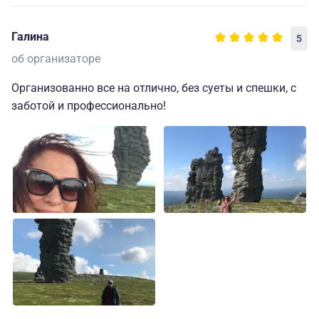
вопросов. Наконец, видно, что все организаторы
просто хорошие друзья и очень уважают друг друга
Галина
5
— в такой атмосфере намного комфортнее и
спокойнее.
об организаторе
Организованно все на отлично, без суеты и спешки, с
заботой и профессионально!