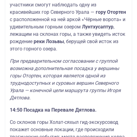
участники смогут наблюдать одну из
красивейших гор Северного Урала —
гору Отортен
с расположенной на ней аркой «Чёрные ворота» и
удивительным горным озером
Лунтхусаптур
,
лежащим на склонах горы, а также увидеть исток
рождение
реки Лозьвы
, берущей свой исток из
этого горного озера.
При предварительном согласовании с группой
возможна дополнительная посадка у вершины
горы Отортен, которая является одной из
труднодоступных и суровых вершин Северного
Урала — конечной цели маршрута группы Игоря
Дятлова.
14:50 Посадка на Перевале Дятлова.
Со склонов горы Холат-сяхыл гид-экскурсовод
покажет основные локации, где происходили
трагические события: место расположения кедра,