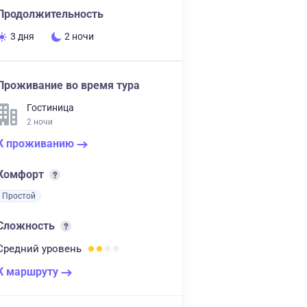
Продолжительность
3 дня
2 ночи
Проживание во время тура
Гостиница
2 ночи
К проживанию
Комфорт
Простой
Сложность
Средний
уровень
К маршруту