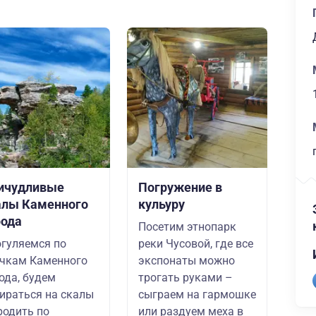
ичудливые
Погружение в
алы Каменного
кульуру
рода
Посетим этнопарк
гуляемся по
реки Чусовой, где все
чкам Каменного
экспонаты можно
ода, будем
трогать руками –
ираться на скалы
сыграем на гармошке
родить по
или раздуем меха в