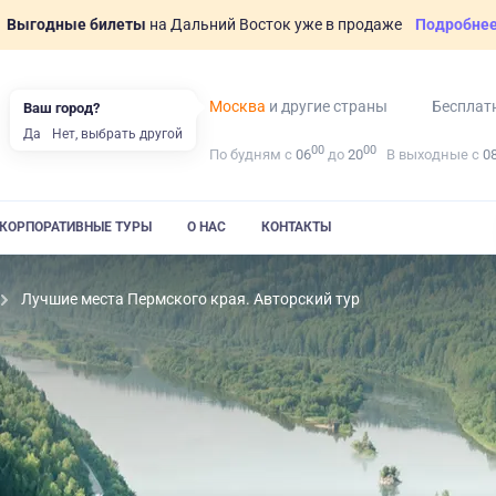
Выгодные билеты
на Дальний Восток уже в продаже
Подробне
Москва
и другие страны
Бесплат
Ваш город?
Да
Нет, выбрать другой
00
00
По будням с
06
до
20
В выходные с
0
КОРПОРАТИВНЫЕ ТУРЫ
О НАС
КОНТАКТЫ
Лучшие места Пермского края. Авторский тур