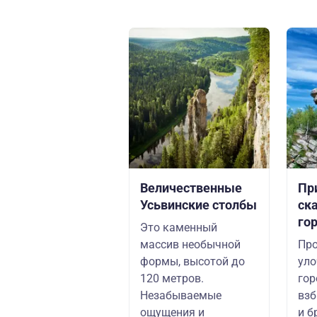
Величественные
Пр
Усьвинские столбы
ск
го
Это каменный
массив необычной
Про
формы, высотой до
уло
120 метров.
гор
Незабываемые
взб
ощущения и
и б