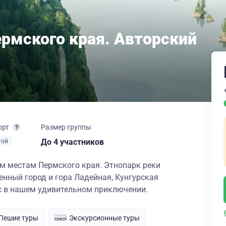
рмского края. Авторский
орт
Размер группы
до 4 участников
той
им местам Пермского края. Этнопарк реки
енный город и гора Ладейная, Кунгурская
ас в нашем удивительном приключении.
Пешие туры
Экскурсионные туры