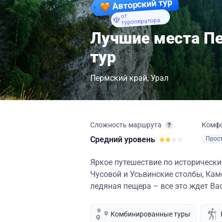
Авторский тур
от
туроператора
Лучшие места Пе
тур
Пермский край
Урал
Сложность маршрута
Комф
Средний
уровень
Прос
Яркое путешествие по историческ
Чусовой и Усьвинские столбы, Кам
ледяная пещера – все это ждет В
Комбинированные туры