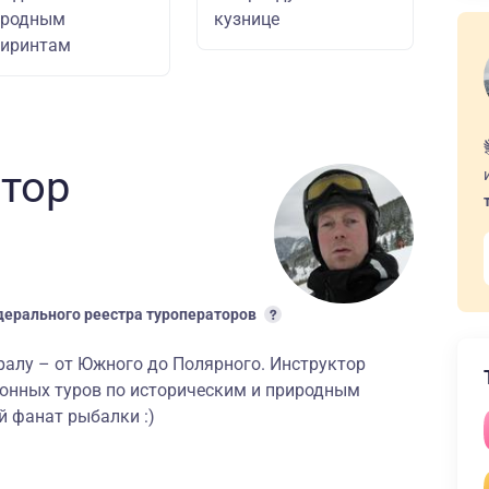
иродным
кузнице
биринтам
втор
ерального реестра туроператоров
ралу – от Южного до Полярного. Инструктор
ионных туров по историческим и природным
 фанат рыбалки :)