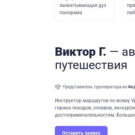
захватывающая дух
пр
панорама
ла
Виктор Г.
— а
путешествия
Представитель туроператора из
Фед
Инструктор маршрутов по всему У
горных походов, сплавов, экскурс
достопримечательностям. Большой
Оставить заявку