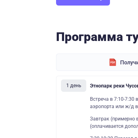
Программа т
Получи
1 день
Этнопарк реки Чусо
Встреча в 7:10-7:30 
аэропорта или ж/д 
Завтрак (примерно 
(оплачивается допол