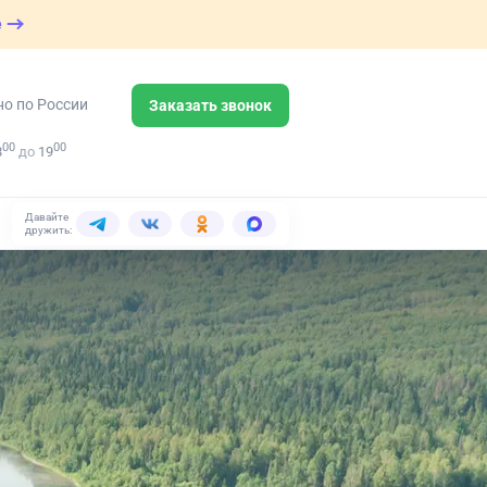
е
но по России
Заказать звонок
00
00
8
до
19
Давайте
дружить: