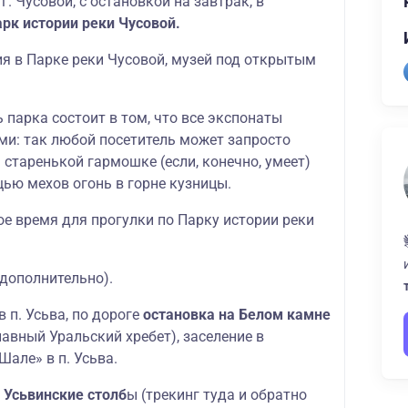
 г. Чусовой, с остановкой на завтрак, в
рк истории реки Чусовой.
ия в Парке реки Чусовой, музей под открытым
 парка состоит в том, что все экспонаты
ми: так любой посетитель может запросто
старенькой гармошке (если, конечно, умеет)
щью мехов огонь в горне кузницы.
ое время для прогулки по Парку истории реки
 дополнительно).
в п. Усьва, по дороге
остановка на Белом камне
авный Уральский хребет), заселение в
Шале» в п. Усьва.
 Усьвинские столб
ы (трекинг туда и обратно