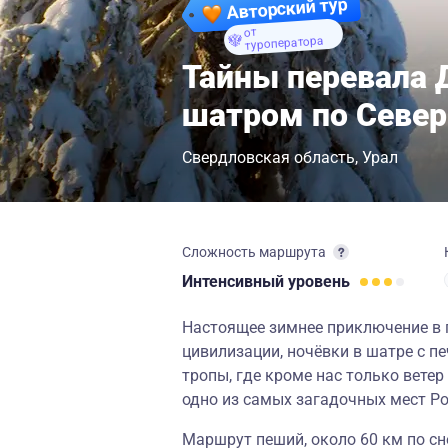
Авторский тур
от
туроператора
Тайны перевала 
шатром по Север
Свердловская область
Урал
Сложность маршрута
Интенсивный
уровень
Настоящее зимнее приключение в г
цивилизации, ночёвки в шатре с пе
тропы, где кроме нас только ветер
одно из самых загадочных мест Ро
Маршрут пеший, около 60 км по сн