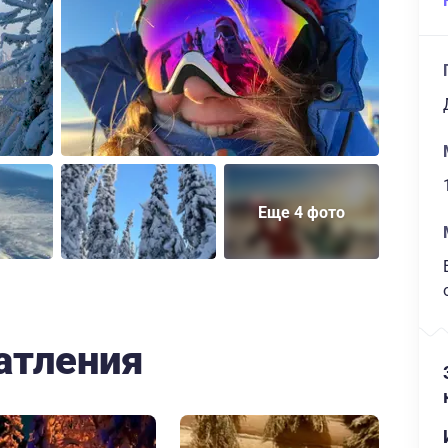
Еще 4 фото
атления