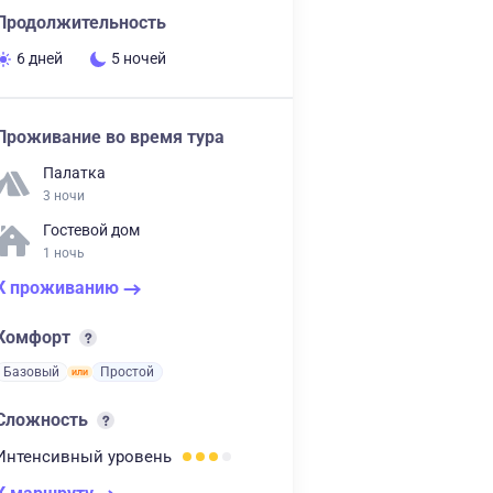
Продолжительность
6 дней
5 ночей
Проживание во время тура
Палатка
3 ночи
Гостевой дом
1 ночь
К проживанию
Комфорт
Базовый
Простой
Сложность
Интенсивный
уровень