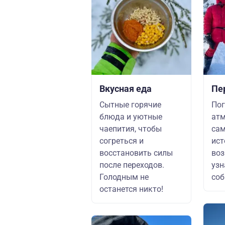
Вкусная еда
Пе
Сытные горячие
Пог
блюда и уютные
атм
чаепития, чтобы
сам
согреться и
ист
восстановить силы
во
после переходов.
узн
Голодным не
соб
останется никто!