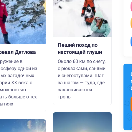
Пеший поход по
ревал Дятлова
настоящей глуши
ружение в
Около 60 км по снегу,
осферу одной из
с рюкзаками, санями
ых загадочных
и снегоступами. Шаг
орий XX века с
за шагом — туда, где
зможностью
заканчиваются
ать больше о тех
тропы
ытиях