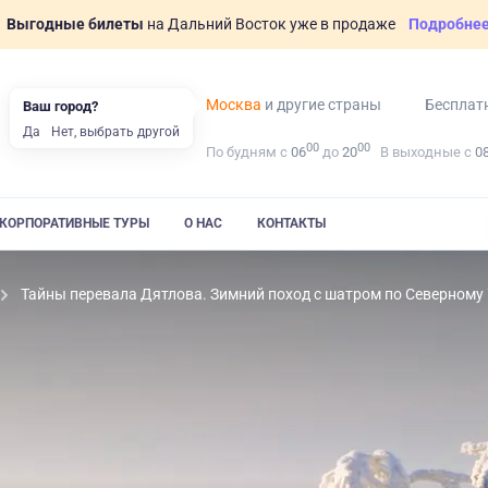
Выгодные билеты
на Дальний Восток уже в продаже
Подробне
Москва
и другие страны
Бесплат
Ваш город?
Да
Нет, выбрать другой
00
00
По будням с
06
до
20
В выходные с
0
КОРПОРАТИВНЫЕ ТУРЫ
О НАС
КОНТАКТЫ
Тайны перевала Дятлова. Зимний поход с шатром по Северному