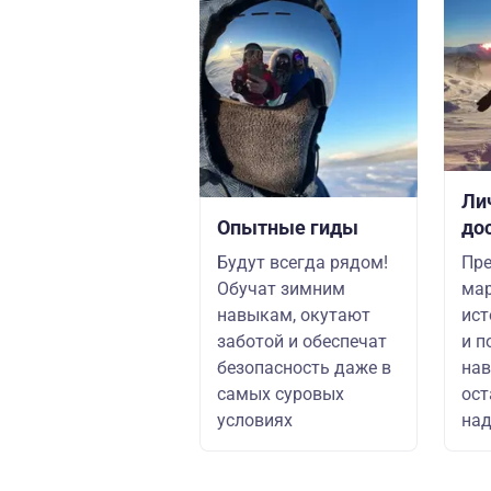
Ли
Опытные гиды
до
Будут всегда рядом!
Пре
Обучат зимним
мар
навыкам, окутают
ист
заботой и обеспечат
и п
безопасность даже в
нав
самых суровых
ост
условиях
над