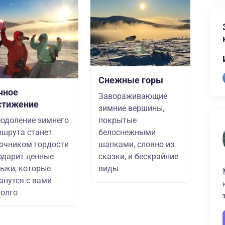
Снежные горы
чное
Завораживающие
стижение
зимние вершины,
одоление зимнего
покрытые
шрута станет
белоснежными
очником гордости
шапками, словно из
одарит ценные
сказки, и бескрайние
ыки, которые
виды
анутся с вами
олго