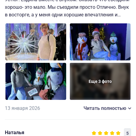
хорошо- это мало. Мы съездили просто Отлично. Внук
в восторге, а у меня одни хорошие впечатления и
эмоции до сих пор. Я как будто попала в сказку- у
деда Мороза были , в доме Мод были, на печке Емели
катались, видели сказочных персонажей. Привезли
море фоток и видео. Рекомендую всем съездить и
отдохнуть. Взрослые впадают в детство и радуются
как дети. Наш отдых прошел на Ура.
Еще 3 фото
13 января 2026
Читать полностью
Наталья
5