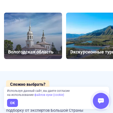
Вологодская область
Экскурсионные ту
Сложно выбрать?
Наш эксперт подберет туры для вас
Используя данный сайт, вы даете согласие
на использование
файлов куки (cookie)
OK
Оставьте заявку и получите консультацию
и
подборку от экспертов Большой Страны