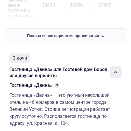
мини-
39470
38400
37470
гостиница
на Энгельса
Гост. номера
с част
35870
34815
33200
Показать все варианты проживания
удобствами
3 ночи
Гостиница «Двина» или Гостевой дом Борок
или другие варианты
Гостиница «Двина»
Гостиница «Двина» — это уютный небольшой
отель на 46 номеров в самом центре города
Великий Устюг. Стойка регистрации работает
круглосуточно. Располагается гостиница по
адресу: ул. Красная, д. 104.