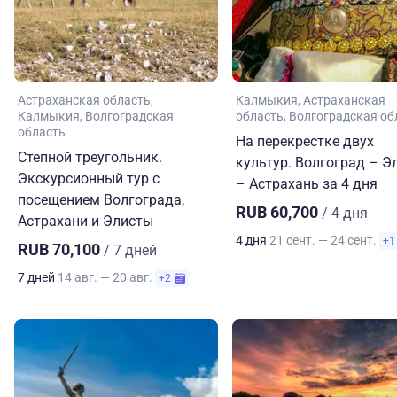
Астраханская область
Калмыкия
Астраханская
Калмыкия
Волгоградская
область
Волгоградская об
область
На перекрестке двух
Степной треугольник.
культур. Волгоград – Э
Экскурсионный тур с
– Астрахань за 4 дня
посещением Волгограда,
RUB 60,700
/ 4 дня
Астрахани и Элисты
4 дня
21 сент. — 24 сент.
+1
RUB 70,100
/ 7 дней
7 дней
14 авг. — 20 авг.
+2