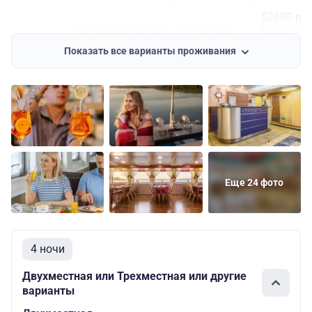
52600 руб
Четырехместная
Основных
Цена со
Средняя
двухъярусная
мест: 4
скидкой:
Показать все варианты проживания
47340 руб
Еще 24 фото
4 ночи
Двухместная или Трехместная или другие
варианты