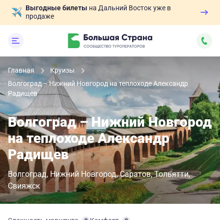
Выгодные билеты
на Дальний Восток уже в
продаже
Главная
Круизы
Волгоград – Нижний Новгород на теплоходе Александр
Радищев
Волгоград – Нижний Новгород
на теплоходе Александр
Радищев
Волгоград
Нижний Новгород
Саратов
Тольятти
Свияжск