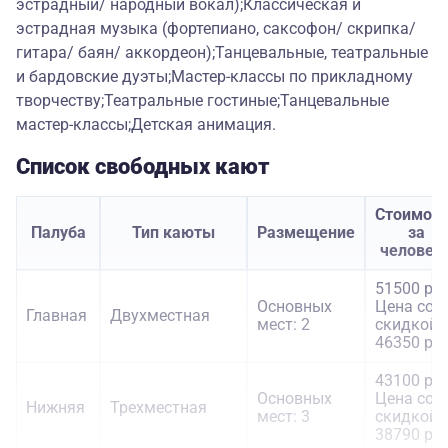
эстрадный/ народный вокал);Классическая и
эстрадная музыка (фортепиано, саксофон/ скрипка/
гитара/ баян/ аккордеон);Танцевальные, театральные
и бардовские дуэты;Мастер-классы по прикладному
творчеству;Театральные гостиные;Танцевальные
мастер-классы;Детская анимация.
Список свободных кают
Стоимост
Палуба
Тип каюты
Размещение
за
человек
51500 руб
Основных
Цена со
Главная
Двухместная
мест: 2
скидкой:
46350 руб
43100 руб
Основных
Цена со
Нижняя
Трехместная
мест: 3
скидкой:
38790 руб