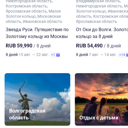
Нижегородская область
Владимирская область
Костромская область
Нижегородская область
М
Ярославская область
Малое
Золотое кольцо
Ивановск
Золотое кольцо
Московская
область
Костромская обл
область
Ивановская область
Ярославская область
Звезда Руси. Путешествие по
От Оки до Волги. Золот
Золотому кольцу из Москвы
кольцо за 8 дней
RUB 59,990
RUB 54,490
/ 8 дней
/ 8 дней
8 дней
15 авг. — 22 авг.
8 дней
7 авг. — 14 авг.
+1
+14
Волгоградская
область
Отдых с детьми