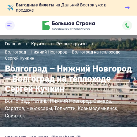
Выгодные билеты
на Дальний Восток уже в
продаже
Главная
Круизы
Речные круизы
Волгоград – Нижний Новгород – Волгоград на теплоходе
Сергей Кучкин
Волгоград – Нижний Новгород
– Волгоград на теплоходе
Сергей Кучкин
Волгоград
Казань
Нижний Новгород
Самара
Саратов
Чебоксары
Тольятти
Козьмодемьянск
Свияжск