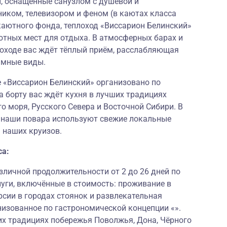
 оснащённые санузлом с душевой и
иком, телевизором и феном (в каютах класса
аютного фонда, теплоход «Виссарион Белинский»
ютных мест для отдыха. В атмосферных барах и
лоходе вас ждёт тёплый приём, расслабляющая
амные виды.
е «Виссарион Белинский» организовано по
а борту вас ждёт кухня в лучших традициях
о моря, Русского Севера и Восточной Сибири. В
и наши повара используют свежие локальные
 наших круизов.
са:
личной продолжительности от 2 до 26 дней по
луги, включённые в стоимость: проживание в
рсии в городах стоянок и развлекательная
низованное по гастрономической концепции «».
их традициях побережья Поволжья, Дона, Чёрного