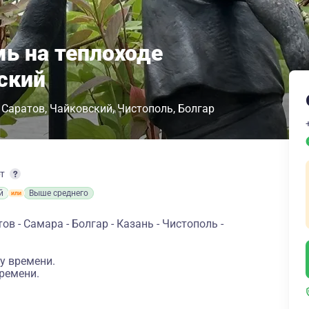
мь на теплоходе
ский
Саратов
Чайковский
Чистополь
Болгар
рт
й
Выше среднего
в - Самара - Болгар - Казань - Чистополь -
у времени.
ремени.