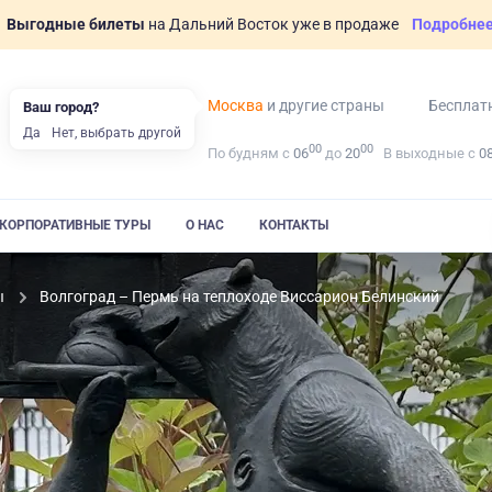
Выгодные билеты
на Дальний Восток уже в продаже
Подробне
Москва
и другие страны
Бесплат
Ваш город?
Да
Нет, выбрать другой
00
00
По будням с
06
до
20
В выходные с
0
КОРПОРАТИВНЫЕ ТУРЫ
О НАС
КОНТАКТЫ
ы
Волгоград – Пермь на теплоходе Виссарион Белинский