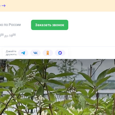
е
но по России
Заказать звонок
00
00
8
до
19
Давайте
дружить: