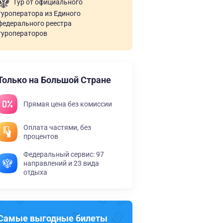
Тур от официального
туроператора из Единого
федерального реестра
туроператоров
Только на Большой Стране
Прямая цена без комиссии
Оплата частями, без
процентов
Федеральный сервис: 97
направлений и 23 вида
отдыха
Самые выгодные билеты