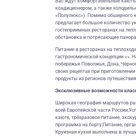
Вас ждут комфортабельные каюты,
кондиционером, а также холодильн
«Полулюкс»). Помимо обширного к
предлагает большое количество у
гостеприимных ресторанах на теп
обстановка и потрясающие панор
Питание в ресторанах на теплоход
гастрономической концепции «». Н
побережья Поволжья, Дона, Чёрног
своих рецептах при приготовлени
продукты из регионов путешествия
Эксклюзивные возможности клас
Широкая география маршрутов раз
всей Европейской части России;Ус
каюте, трёхразовое питание, экску
программа на борту;Питание, орга
Круизная кухня выполнена в лучш