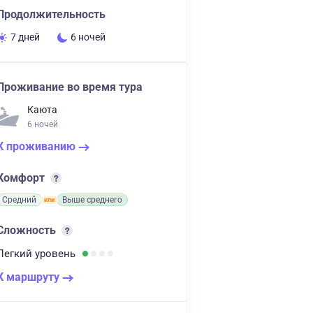
Продолжительность
7 дней
6 ночей
Проживание во время тура
Каюта
6 ночей
К проживанию
Комфорт
Средний
Выше среднего
Сложность
Легкий
уровень
К маршруту