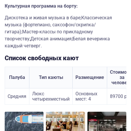
Культурная программа на борту:
Дискотека и живая музыка в баре;Классическая
музыка (фортепиано, саксофон/скрипка/
гитара);Мастер-классы по прикладному
творчеству;Детская анимация;Белая вечеринка
каждый четверг.
Список свободных кают
Стоимос
Палуба
Тип каюты
Размещение
за
человек
Люкс
Основных
Средняя
89700 руб
четырехместный
мест: 4