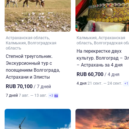
Астраханская область
Калмыкия
Астраханская
Калмыкия
Волгоградская
область
Волгоградская об
область
На перекрестке двух
Степной треугольник.
культур. Волгоград – Э
Экскурсионный тур с
– Астрахань за 4 дня
посещением Волгограда,
RUB 60,700
/ 4 дня
Астрахани и Элисты
4 дня
21 сент. — 24 сент.
+1
RUB 70,100
/ 7 дней
7 дней
7 авг. — 13 авг.
+3