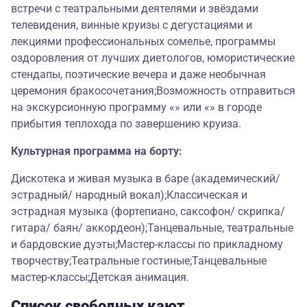
встречи с театральными деятелями и звёздами
телевидения, винные круизы с дегустациями и
лекциями профессиональных сомелье, программы
оздоровления от лучших диетологов, юмористические
стендапы, поэтические вечера и даже необычная
церемония бракосочетания;Возможность отправиться
на экскурсионную программу «» или «» в городе
прибытия теплохода по завершению круиза.
Культурная программа на борту:
Дискотека и живая музыка в баре (академический/
эстрадный/ народный вокал);Классическая и
эстрадная музыка (фортепиано, саксофон/ скрипка/
гитара/ баян/ аккордеон);Танцевальные, театральные
и бардовские дуэты;Мастер-классы по прикладному
творчеству;Театральные гостиные;Танцевальные
мастер-классы;Детская анимация.
Список свободных кают