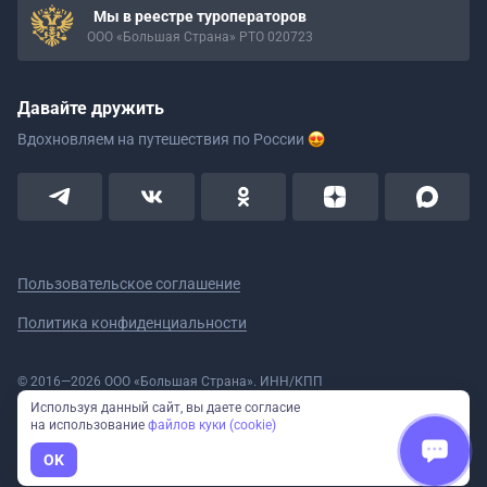
Мы в реестре туроператоров
ООО «Большая Страна» РТО 020723
Давайте дружить
Вдохновляем на путешествия
по России
Пользовательское соглашение
Политика конфиденциальности
© 2016—2026 ООО «Большая Страна». ИНН/КПП
5908078160/590801001 ОГРН 1185958020533
Используя данный сайт, вы даете согласие
Номер в реестре Роскомнадзора № 59-18-006319 (Приказ № 321 от
на использование
файлов куки (cookie)
11.10.2018)
Полное или частичное копирование изображений и текстов возможно
OK
только с указанием активной ссылки на сайт Большая Страна.