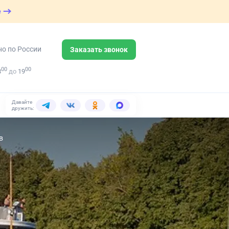
е
но по России
Заказать звонок
00
00
8
до
19
Давайте
дружить:
в