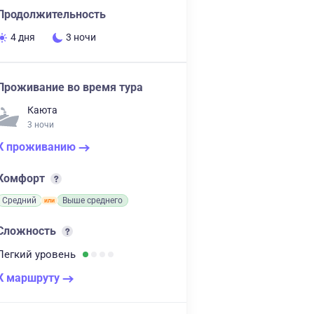
Продолжительность
4 дня
3 ночи
Проживание во время тура
Каюта
3 ночи
К проживанию
Комфорт
Средний
Выше среднего
Сложность
Легкий
уровень
К маршруту