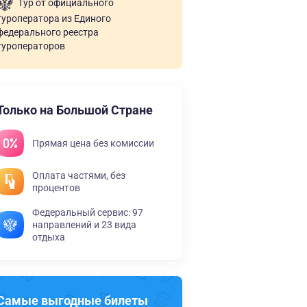
Тур от официального
туроператора из Единого
федерального реестра
туроператоров
Только на Большой Стране
Прямая цена без комиссии
Оплата частями, без
процентов
Федеральный сервис: 97
направлений и 23 вида
отдыха
Самые выгодные билеты