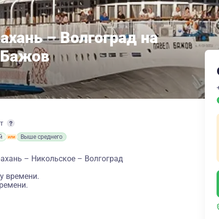
ахань – Волгоград на
 Бажов
рт
й
Выше среднего
рахань – Никольское – Волгоград
у времени.
ремени.