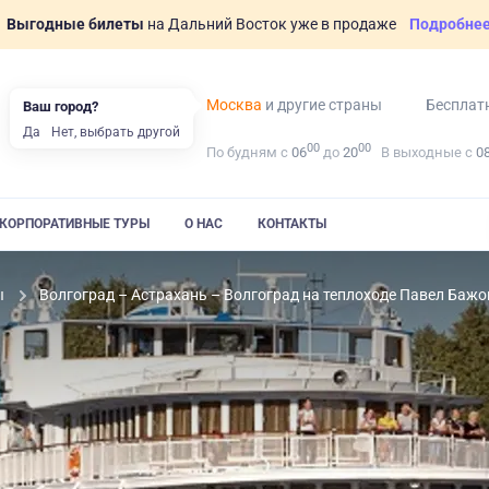
Выгодные билеты
на Дальний Восток уже в продаже
Подробне
Москва
и другие страны
Бесплат
Ваш город?
Да
Нет, выбрать другой
00
00
По будням с
06
до
20
В выходные с
0
КОРПОРАТИВНЫЕ ТУРЫ
О НАС
КОНТАКТЫ
ы
Волгоград – Астрахань – Волгоград на теплоходе Павел Бажо