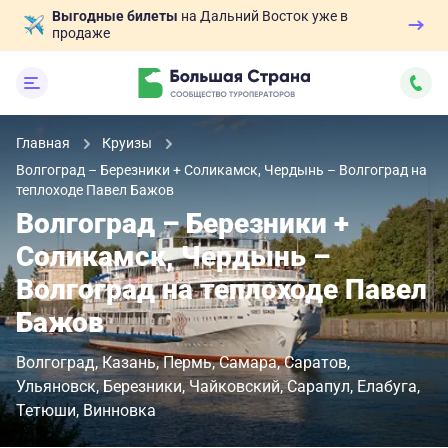
Выгодные билеты
на Дальний Восток уже в
продаже
Главная
Круизы
Волгоград – Березники + Соликамск, Чердынь – Волгоград на
теплоходе Павел Бажов
Волгоград – Березники +
Соликамск, Чердынь –
Волгоград на теплоходе Павел
Бажов
Волгоград
Казань
Пермь
Самара
Саратов
Ульяновск
Березники
Чайковский
Сарапул
Елабуга
Тетюши
Винновка