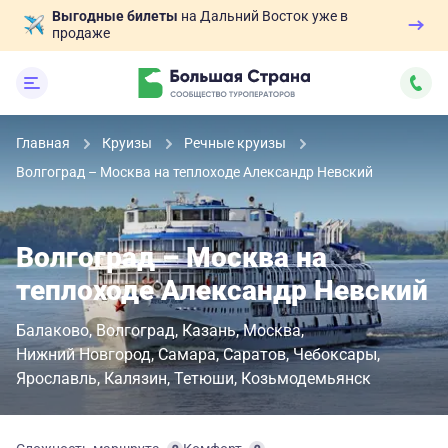
Выгодные билеты
на Дальний Восток уже в
продаже
Главная
Круизы
Речные круизы
Волгоград – Москва на теплоходе Александр Невский
Волгоград – Москва на
теплоходе Александр Невский
Балаково
Волгоград
Казань
Москва
Нижний Новгород
Самара
Саратов
Чебоксары
Ярославль
Калязин
Тетюши
Козьмодемьянск