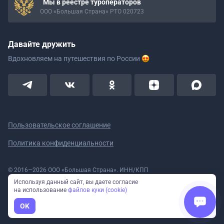
Мы в реестре туроператоров
ООО «Большая Страна» РТО 020723
Давайте дружить
Вдохновляем на путешествия
по России
Пользовательское соглашение
Политика конфиденциальности
© 2016—2026 ООО «Большая Страна». ИНН/КПП
5908078160/590801001 ОГРН 1185958020533
Используя данный сайт, вы даете согласие
Номер в реестре Роскомнадзора № 59-18-006319 (Приказ № 321 от
на использование
файлов куки (cookie)
11.10.2018)
Полное или частичное копирование изображений и текстов возможно
OK
только с указанием активной ссылки на сайт Большая Страна.