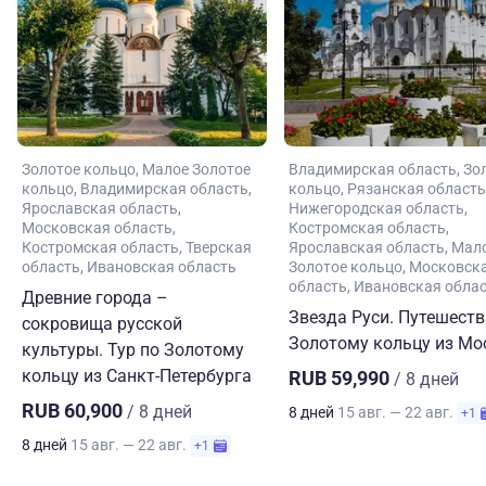
Золотое кольцо
Малое Золотое
Владимирская область
Зо
кольцо
Владимирская область
кольцо
Рязанская область
Ярославская область
Нижегородская область
Московская область
Костромская область
Костромская область
Тверская
Ярославская область
Мал
область
Ивановская область
Золотое кольцо
Московск
область
Ивановская обла
Древние города –
Звезда Руси. Путешеств
сокровища русской
Золотому кольцу из М
культуры. Тур по Золотому
кольцу из Санкт-Петербурга
RUB 59,990
/ 8 дней
RUB 60,900
/ 8 дней
8 дней
15 авг. — 22 авг.
+1
8 дней
15 авг. — 22 авг.
+1