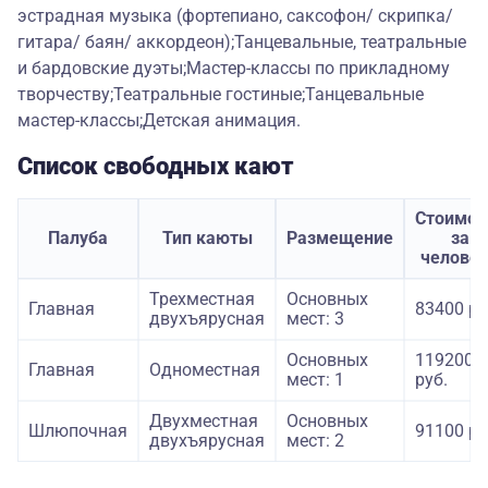
эстрадная музыка (фортепиано, саксофон/ скрипка/
гитара/ баян/ аккордеон);Танцевальные, театральные
и бардовские дуэты;Мастер-классы по прикладному
творчеству;Театральные гостиные;Танцевальные
мастер-классы;Детская анимация.
Список свободных кают
Стоимос
Палуба
Тип каюты
Размещение
за
челове
Трехместная
Основных
Главная
83400 ру
двухъярусная
мест: 3
Основных
119200
Главная
Одноместная
мест: 1
руб.
Двухместная
Основных
Шлюпочная
91100 ру
двухъярусная
мест: 2