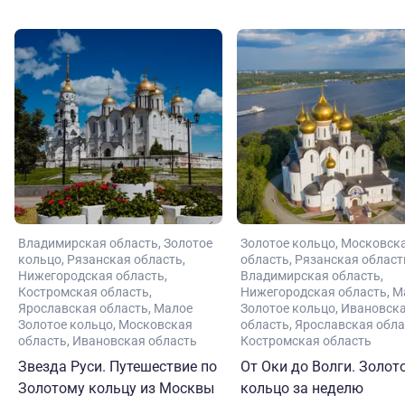
Владимирская область
Золотое
Золотое кольцо
Московск
кольцо
Рязанская область
область
Рязанская област
Нижегородская область
Владимирская область
Костромская область
Нижегородская область
М
Ярославская область
Малое
Золотое кольцо
Ивановск
Золотое кольцо
Московская
область
Ярославская обла
область
Ивановская область
Костромская область
Звезда Руси. Путешествие по
От Оки до Волги. Золот
Золотому кольцу из Москвы
кольцо за неделю