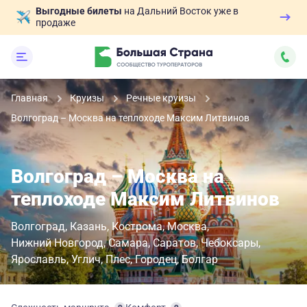
Выгодные билеты
на Дальний Восток уже в
продаже
Главная
Круизы
Речные круизы
Волгоград – Москва на теплоходе Максим Литвинов
Волгоград – Москва на
теплоходе Максим Литвинов
Волгоград
Казань
Кострома
Москва
Нижний Новгород
Самара
Саратов
Чебоксары
Ярославль
Углич
Плес
Городец
Болгар