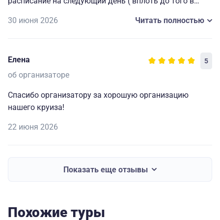
расписание на следующий день ( вплоть до того в
какой автобус садиться на экскурсию), всегда
30 июня 2026
Читать полностью
работающие наушники для экскурсий и т. д. Мелочи,
которые делают путешествие комфортным, приятным
и запоминающимся. Огромная благодарность
Елена
5
капитану и всему составу за прекрасно
организованный отдых.🥰
об организаторе
Спасибо организатору за хорошую организацию
нашего круиза!
22 июня 2026
Показать еще отзывы
Похожие туры