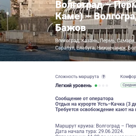
Волгоград – Перм
Каме) – Волгогра
Бажов
Волгоград
Казань
Пермь
Самара
Сарапул
Елабуга
Нижнекамск
Бо
Сложность маршрута
Комфо
Легкий
уровень
Средни
Сообщение от оператора
Отдых на курорте Усть–Качка (3 дн
Требуется освобождение кают на 
Маршрут круиза: Волгоград – Перм
Дата начала тура: 29.06.2024.