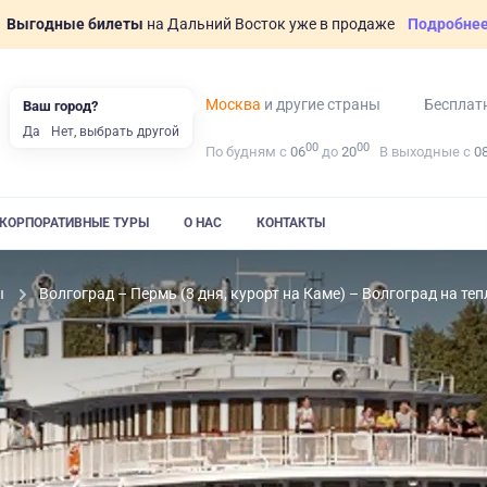
Выгодные билеты
на Дальний Восток уже в продаже
Подробне
Москва
и другие страны
Бесплат
Ваш город?
Да
Нет, выбрать другой
00
00
По будням с
06
до
20
В выходные с
0
КОРПОРАТИВНЫЕ ТУРЫ
О НАС
КОНТАКТЫ
ы
Волгоград – Пермь (3 дня, курорт на Каме) – Волгоград на т