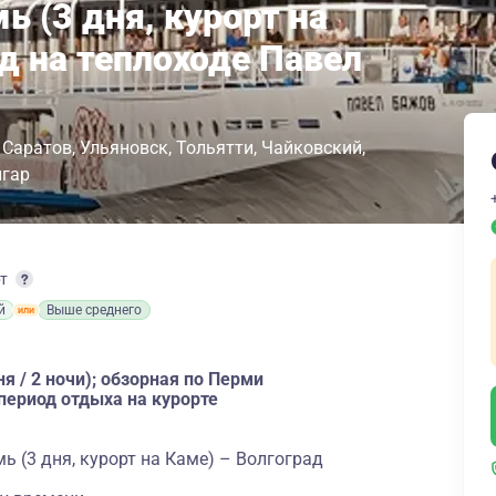
ь (3 дня, курорт на
д на теплоходе Павел
Саратов
Ульяновск
Тольятти
Чайковский
лгар
рт
й
Выше среднего
я / 2 ночи); обзорная по Перми
период отдыха на курорте
ь (3 дня, курорт на Каме) – Волгоград