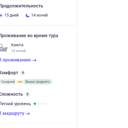
Продолжительность
15 дней
14 ночей
Проживание во время тура
Каюта
14 ночей
К проживанию
Комфорт
Средний
Выше среднего
Сложность
Легкий
уровень
К маршруту