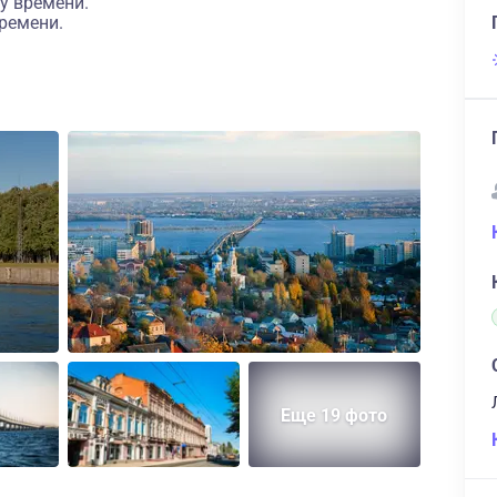
у времени.
ремени.
Еще 19 фото