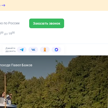
е
но по России
Заказать звонок
00
00
8
до
19
Давайте
дружить:
еплоходе Павел Бажов