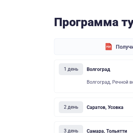
Программа т
Получи
1 день
Волгоград
Волгоград, Речной в
2 день
Саратов, Усовка
3 день
Самара, Тольятти