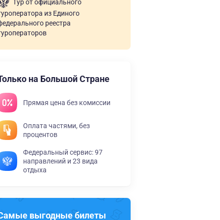
Тур от официального
туроператора из Единого
федерального реестра
туроператоров
Только на Большой Стране
Прямая цена без комиссии
Оплата частями, без
процентов
Федеральный сервис: 97
направлений и 23 вида
отдыха
Самые выгодные билеты