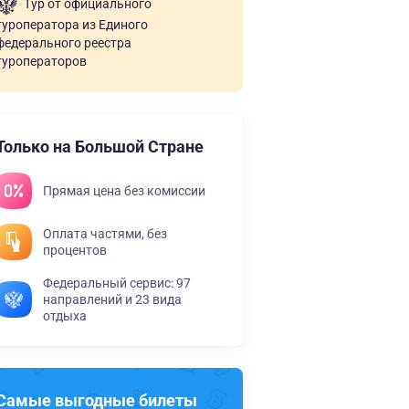
Тур от официального
туроператора из Единого
федерального реестра
туроператоров
Только на Большой Стране
Прямая цена без комиссии
Оплата частями, без
процентов
Федеральный сервис: 97
направлений и 23 вида
отдыха
Самые выгодные билеты