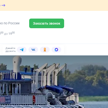
е
но по России
Заказать звонок
00
00
8
до
19
Давайте
дружить: