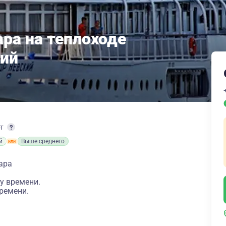
ара на теплоходе
кий
рт
й
Выше среднего
ара
у времени.
ремени.