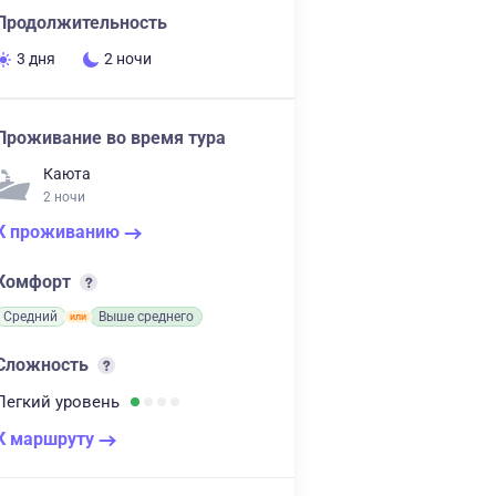
Продолжительность
3 дня
2 ночи
Проживание во время тура
Каюта
2 ночи
К проживанию
Комфорт
Средний
Выше среднего
Сложность
Легкий
уровень
К маршруту