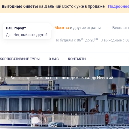
Выгодные билеты
на Дальний Восток уже в продаже
Подробне
Москва
и другие страны
Бесплат
Ваш город?
Да
Нет, выбрать другой
00
00
По будням с
06
до
20
В выходные с
0
КОРПОРАТИВНЫЕ ТУРЫ
О НАС
КОНТАКТЫ
ы
Волгоград – Самара на теплоходе Александр Невский