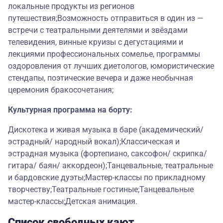
локальные продукты из регионов
путешествия;Возможность отправиться в один из —
встречи с театральными деятелями и звёздами
телевидения, винные круизы с дегустациями и
лекциями профессиональных сомелье, программы
оздоровления от лучших диетологов, юмористические
стендапы, поэтические вечера и даже необычная
церемония бракосочетания;
Культурная программа на борту:
Дискотека и живая музыка в баре (академический/
эстрадный/ народный вокал);Классическая и
эстрадная музыка (фортепиано, саксофон/ скрипка/
гитара/ баян/ аккордеон);Танцевальные, театральные
и бардовские дуэты;Мастер-классы по прикладному
творчеству;Театральные гостиные;Танцевальные
мастер-классы;Детская анимация.
Список свободных кают