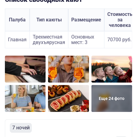
Стоимость
Палуба
Тип каюты
Размещение
за
человека
Трехместная
Основных
Главная
70700 руб.
двухъярусная
мест: 3
Еще 24 фото
7 ночей