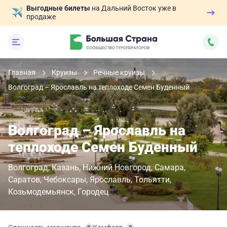
Выгодные билеты
на Дальний Восток уже в
продаже
Главная
Круизы
Речные круизы
Волгоград – Ярославль на теплоходе Семен Буденный
Волгоград – Ярославль на
теплоходе Семен Буденный
Волгоград
Казань
Нижний Новгород
Самара
Саратов
Чебоксары
Ярославль
Тольятти
Козьмодемьянск
Городец