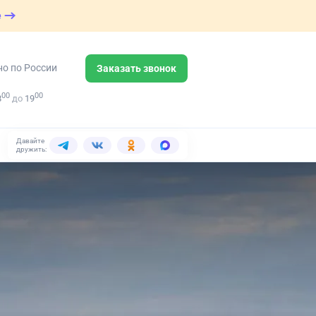
е
но по России
Заказать звонок
00
00
8
до
19
Давайте
дружить: