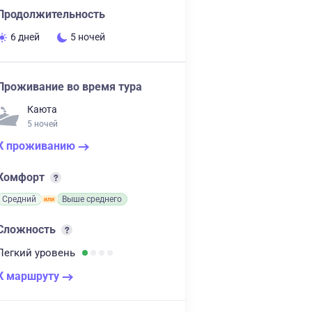
Продолжительность
6 дней
5 ночей
Проживание во время тура
Каюта
5 ночей
К проживанию
Комфорт
Средний
Выше среднего
Сложность
Легкий
уровень
К маршруту