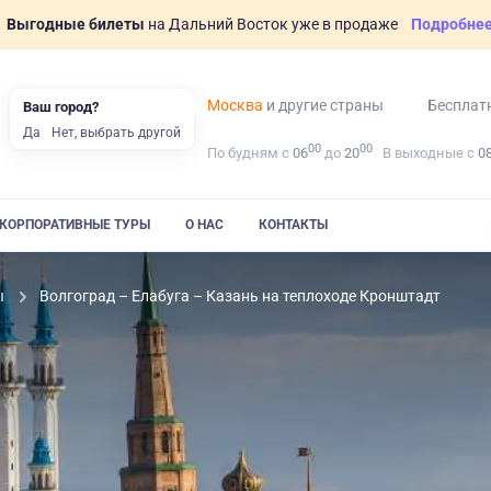
Выгодные билеты
на Дальний Восток уже в продаже
Подробне
Москва
и другие страны
Бесплат
Ваш город?
Да
Нет, выбрать другой
00
00
По будням с
06
до
20
В выходные с
0
КОРПОРАТИВНЫЕ ТУРЫ
О НАС
КОНТАКТЫ
ы
Волгоград – Елабуга – Казань на теплоходе Кронштадт