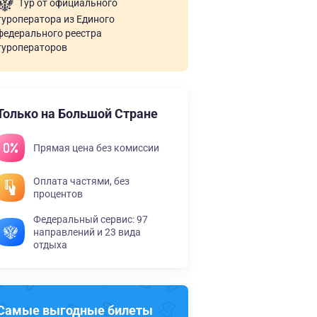
Тур от официального
туроператора из Единого
федерального реестра
туроператоров
Только на Большой Стране
Прямая цена без комиссии
Оплата частями, без
процентов
Федеральный сервис: 97
направлений и 23 вида
отдыха
Самые выгодные билеты