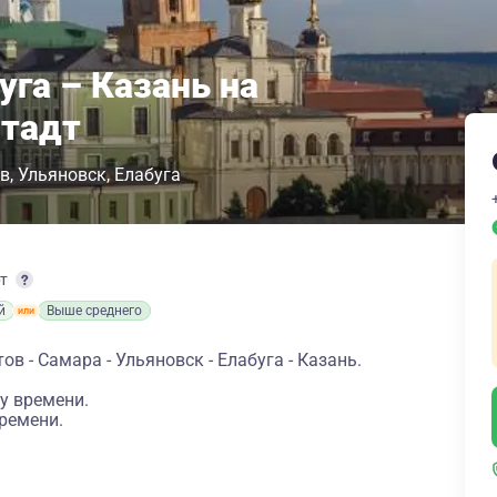
уга – Казань на
штадт
в
Ульяновск
Елабуга
рт
й
Выше среднего
в - Самара - Ульяновск - Елабуга - Казань.
у времени.
ремени.