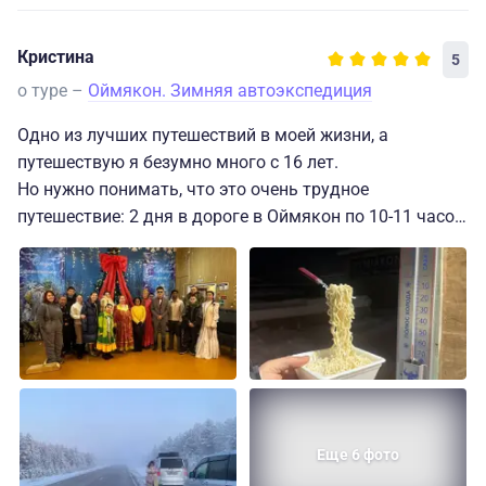
Кристина
5
о туре –
Оймякон. Зимняя автоэкспедиция
Одно из лучших путешествий в моей жизни, а
путешествую я безумно много с 16 лет.
Но нужно понимать, что это очень трудное
путешествие: 2 дня в дороге в Оймякон по 10-11 часов
в день. В Оймяконе очень насыщенная программа,
нужно постоянно одеваться и раздеваться, туалет на
улице. На Новый год у нас была погода -60,5! И два дня
пути обратно.
По дороге посетили различные интересные места,
было очень насыщенно!
Мы с подружкой остались очень довольны!
Еще 6 фото