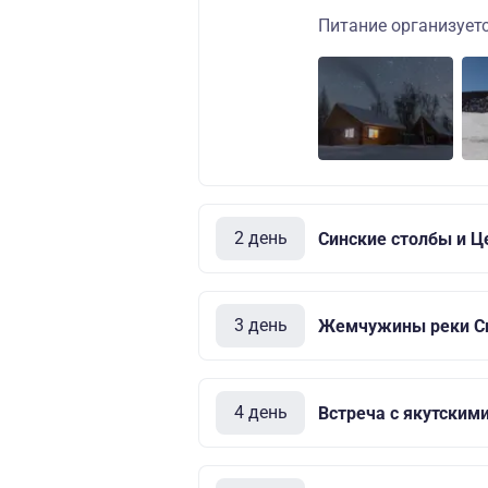
Питание организуетс
2 день
Синские столбы и 
3 день
Жемчужины реки С
4 день
Встреча с якутским