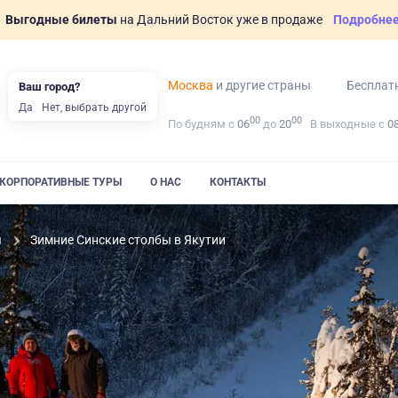
Выгодные билеты
на Дальний Восток уже в продаже
Подробне
Москва
и другие страны
Бесплат
Ваш город?
Да
Нет, выбрать другой
00
00
По будням с
06
до
20
В выходные с
0
КОРПОРАТИВНЫЕ ТУРЫ
О НАС
КОНТАКТЫ
я
Зимние Синские столбы в Якутии