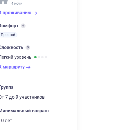
4 ночи
К проживанию
Комфорт
Простой
Сложность
Легкий
уровень
К маршруту
Группа
От 7
до 9 участников
Минимальный возраст
10 лет