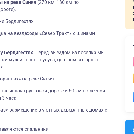
ы на реке Синяя
(270 км, 180 км по
ороге).
ке Бердигестях.
дка на вездеходы «Север Тракт» с шинами
ку Бердигестях
. Перед выездом из посёлка мы
ий музей Горного улуса, центром которого
х.
ораннах» на реке Синяя.
о насыпной грунтовой дороге и 60 км по лесной
 3 часа.
базу размещение в уютных деревянных домах с
.
тавляются спальники.