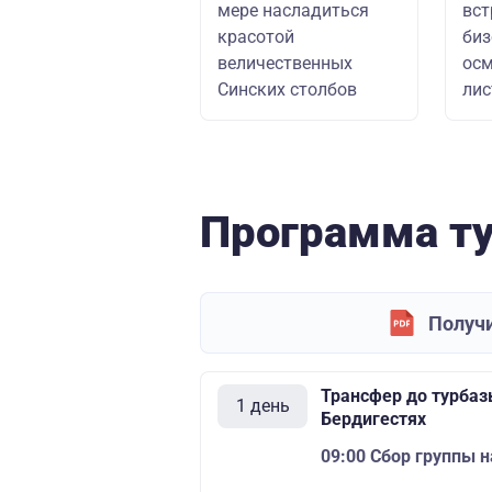
мере насладиться
вст
красотой
биз
величественных
ос
Синских столбов
лис
Программа т
Получи
Трансфер до турбаз
1 день
Бердигестях
09:00
Сбор группы н