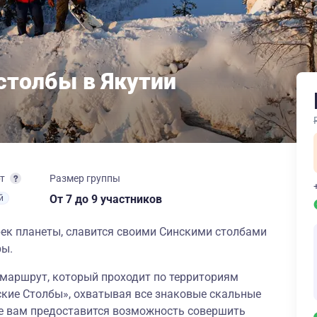
столбы в Якутии
рт
Размер группы
От 7
до 9 участников
й
рек планеты, славится своими Синскими столбами
ры.
 маршрут, который проходит по территориям
ские Столбы», охватывая все знаковые скальные
ре вам предоставится возможность совершить