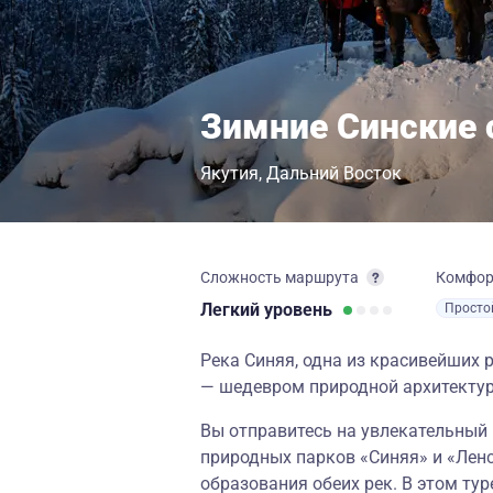
Зимние Синские 
Якутия
Дальний Восток
Сложность маршрута
Комфо
Легкий
уровень
Просто
Река Синяя, одна из красивейших 
— шедевром природной архитекту
Вы отправитесь на увлекательный
природных парков «Синяя» и «Лен
образования обеих рек. В этом ту