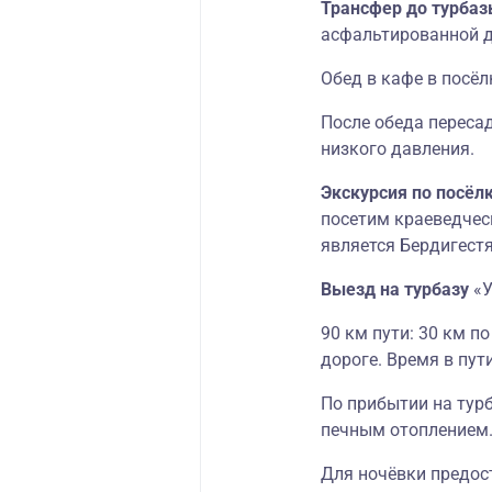
Трансфер до турбаз
асфальтированной д
Обед в кафе в посёл
После обеда переса
низкого давления.
Экскурсия по посёл
посетим краеведческ
является Бердигестя
Выезд на турбазу
«У
90 км пути: 30 км п
дороге. Время в пути
По прибытии на тур
печным отоплением
Для ночёвки предос