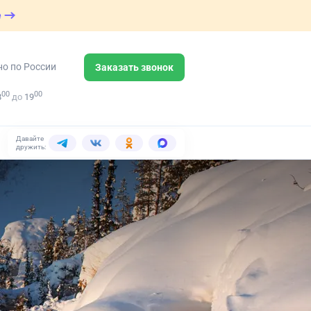
е
но по России
Заказать звонок
00
00
8
до
19
Давайте
дружить: