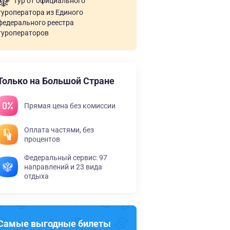
Тур от официального
туроператора из Единого
федерального реестра
туроператоров
Только на Большой Стране
Прямая цена без комиссии
Оплата частями, без
процентов
Федеральный сервис: 97
направлений и 23 вида
отдыха
Самые выгодные билеты