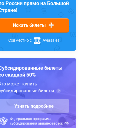
по России прямо на Большой
Стране!
Искать билеты
Совместно с
Aviasales
Субсидированные билеты
со скидкой 50%
Кто может купить
субсидированные билеты
Узнать подробнее
Федеральная программа
субсидирования авиаперевозок РФ