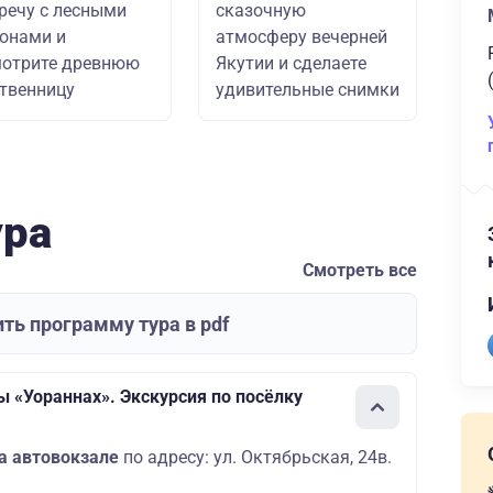
речу с лесными
сказочную
онами и
атмосферу вечерней
мотрите древнюю
Якутии и сделаете
твенницу
удивительные снимки
ура
Смотреть все
ть программу тура в pdf
ы «Уораннах». Экскурсия по посёлку
а автовокзале
по адресу: ул. Октябрьская, 24в.