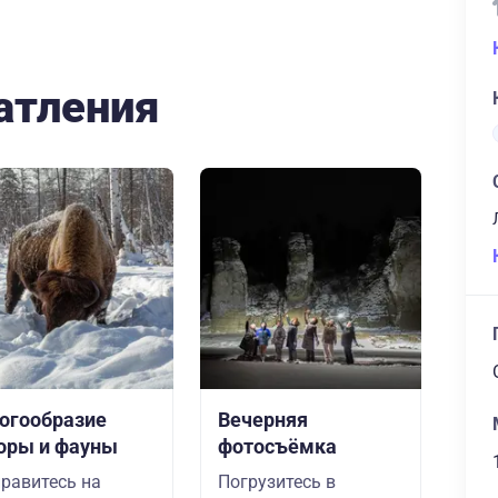
атления
огообразие
Вечерняя
оры и фауны
фотосъёмка
равитесь на
Погрузитесь в