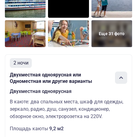
одноярусная
мест: 2
Люкс
Основных
Шлюпочная
47700
четырехместный
мест: 4
Еще 31 фото
2 ночи
Двухместная одноярусная или
Одноместная или другие варианты
Двухместная одноярусная
В каюте: два спальных места, шкаф для одежды,
зеркало, радио, душ, санузел, кондиционер,
обзорное окно, электророзетка на 220V.
Площадь каюты
9,2 м2