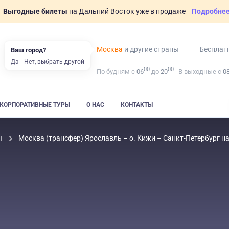
Выгодные билеты
на Дальний Восток уже в продаже
Подробне
Москва
и другие страны
Бесплат
Ваш город?
Да
Нет, выбрать другой
00
00
По будням с
06
до
20
В выходные с
0
КОРПОРАТИВНЫЕ ТУРЫ
О НАС
КОНТАКТЫ
ы
Москва (трансфер) Ярославль – о. Кижи – Санкт-Петербург 