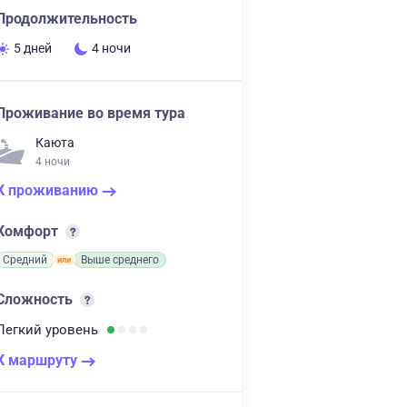
Продолжительность
5 дней
4 ночи
Проживание во время тура
Каюта
4 ночи
К проживанию
Комфорт
Средний
Выше среднего
Сложность
Легкий
уровень
К маршруту