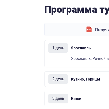
Программа т
Получи
1 день
Ярославль
Ярославль, Речной во
2 день
Кузино, Горицы
3 день
Кижи