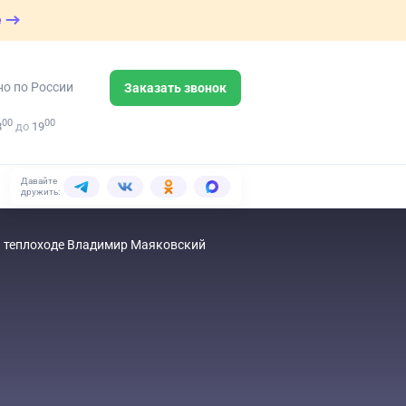
е
но по России
Заказать звонок
00
00
8
до
19
Давайте
дружить:
на теплоходе Владимир Маяковский