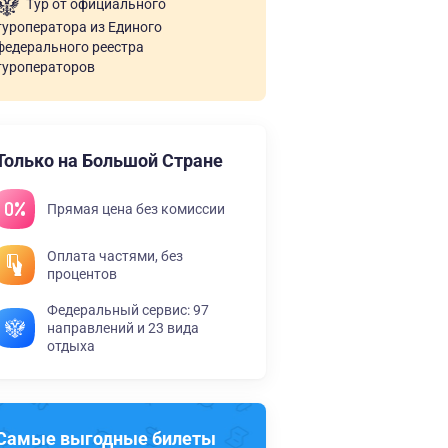
Тур от официального
туроператора из Единого
федерального реестра
туроператоров
Только на Большой Стране
Прямая цена без комиссии
Оплата частями, без
процентов
Федеральный сервис: 97
направлений и 23 вида
отдыха
Самые выгодные билеты