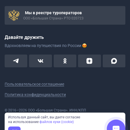
Мы в реестре туроператоров
ООО «Большая Страна» РТО 020723
Давайте дружить
Вдохновляем на путешествия
по России
Пользовательское соглашение
Политика конфиденциальности
© 2016—2026 ООО «Большая Страна». ИНН/КПП
5908078160/590801001 ОГРН 1185958020533
Используя данный сайт, вы даете согласие
Номер в реестре Роскомнадзора № 59-18-006319 (Приказ № 321 от
на использование
файлов куки (cookie)
11.10.2018)
Полное или частичное копирование изображений и текстов возможно