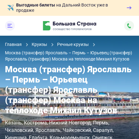
Выгодные билеты
на Дальний Восток уже в
продаже
Главная
Круизы
Речные круизы
Москва (трансфер) Ярославль – Пермь – Юрьевец (трансфер)
Ярославль (трансфер) Москва на теплоходе Михаил Кутузов
Москва (трансфер) Ярославль
– Пермь – Юрьевец
(трансфер) Ярославль
(трансфер) Москва на
теплоходе Михаил Кутузов
Казань
Кострома
Нижний Новгород
Пермь
Чкаловский
Ярославль
Чайковский
Сарапул
Кинешма
Елабуга
Козьмодемьянск
Свияжск