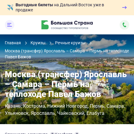
Выгодные билеты
на Дальний Восток уже в
продаже
Главная
Круизы
Речные круизы
Москва (трансфер) Ярославль – Самара – Пермь на теплоходе
Павел Бажов
Москва (трансфер) Ярославль
– Самара – Пермь на
теплоходе Павел Бажов
Казань
Кострома
Нижний Новгород
Пермь
Самара
Ульяновск
Ярославль
Чайковский
Елабуга