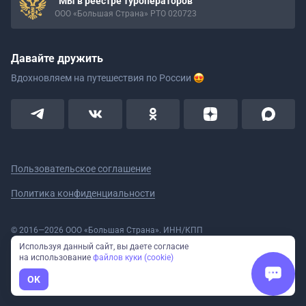
Мы в реестре туроператоров
ООО «Большая Страна» РТО 020723
Давайте дружить
Вдохновляем на путешествия
по России
Пользовательское соглашение
Политика конфиденциальности
© 2016—2026 ООО «Большая Страна». ИНН/КПП
5908078160/590801001 ОГРН 1185958020533
Используя данный сайт, вы даете согласие
Номер в реестре Роскомнадзора № 59-18-006319 (Приказ № 321 от
на использование
файлов куки (cookie)
11.10.2018)
Полное или частичное копирование изображений и текстов возможно
OK
только с указанием активной ссылки на сайт Большая Страна.