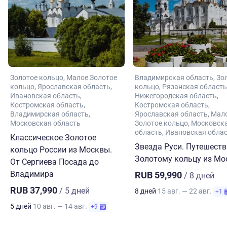
Золотое кольцо
Малое Золотое
Владимирская область
Зо
кольцо
Ярославская область
кольцо
Рязанская область
Ивановская область
Нижегородская область
Костромская область
Костромская область
Владимирская область
Ярославская область
Мал
Московская область
Золотое кольцо
Московск
область
Ивановская обла
Классическое Золотое
Звезда Руси. Путешеств
кольцо России из Москвы.
Золотому кольцу из М
От Сергиева Посада до
Владимира
RUB 59,990
/ 8 дней
RUB 37,990
/ 5 дней
8 дней
15 авг. — 22 авг.
+1
5 дней
10 авг. — 14 авг.
+9