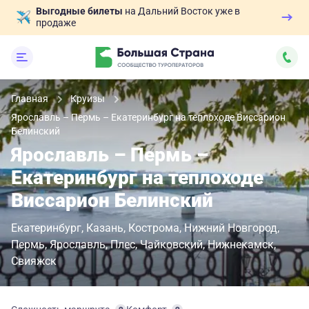
Выгодные билеты
на Дальний Восток уже в
продаже
Главная
Круизы
Ярославль – Пермь – Екатеринбург на теплоходе Виссарион
Белинский
Ярославль – Пермь –
Екатеринбург на теплоходе
Виссарион Белинский
Екатеринбург
Казань
Кострома
Нижний Новгород
Пермь
Ярославль
Плес
Чайковский
Нижнекамск
Свияжск