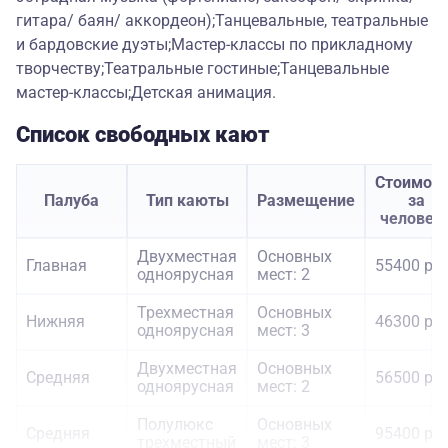
гитара/ баян/ аккордеон);Танцевальные, театральные
и бардовские дуэты;Мастер-классы по прикладному
творчеству;Театральные гостиные;Танцевальные
мастер-классы;Детская анимация.
Список свободных кают
Стоимост
Палуба
Тип каюты
Размещение
за
человек
Двухместная
Основных
Главная
55400 руб
одноярусная
мест: 2
Трехместная
Основных
Нижняя
46300 руб
одноярусная
мест: 3
Двухместная
Основных
Средняя
56500 руб
одноярусная
мест: 2
Полулюкс
Основных
Средняя
95400 руб
трехместный
мест: 3