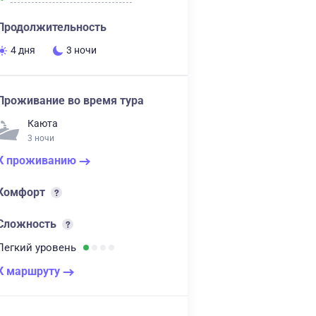
Продолжительность
4 дня
3 ночи
Проживание во время тура
Каюта
3 ночи
К проживанию
Комфорт
Сложность
Легкий
уровень
К маршруту