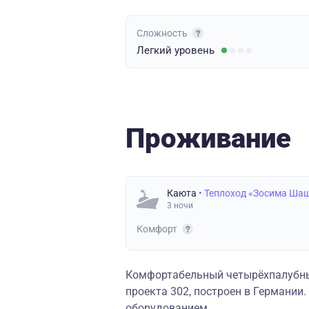
Сложность
Легкий
уровень
Проживание
Каюта
• Теплоход «Зосима Ша
3 ночи
Комфорт
Комфортабельный четырёхпалубны
проекта 302, построен в Германи
оборудованием.