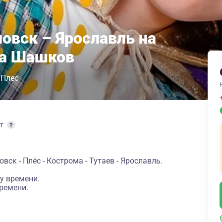
овск – Ярославль на
ма Шашков
Плес
рт
ск - Плёс - Кострома - Тутаев - Ярославль.
у времени.
ремени.