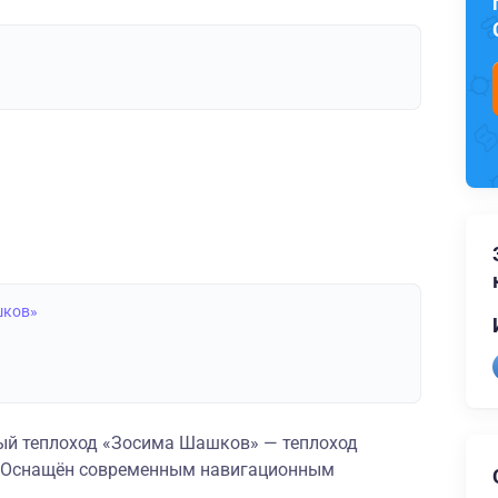
шков»
й теплоход «Зосима Шашков» — теплоход
и. Оснащён современным навигационным