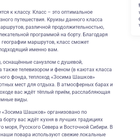
ся к классу. Класс – это оптимальное
зного путешествия. Круизы данного класса
аршрутов, различной продолжительностью,
лекательной программой на борту. Благодаря
й географии маршрутов, класс сможет
подходящий именно вам.
 оснащённые санузлом с душевой,
а также телевизором и феном (в каютах класса
ного фонда, теплоход «Зосима Шашков»
ютных мест для отдыха. В атмосферных барах и
лоходе вас ждёт тёплый приём, расслабляющая
амные виды.
де «Зосима Шашков» организовано по
а борту вас ждёт кухня в лучших традициях
о моря, Русского Севера и Восточной Сибири. В
и наши повара используют свежие локальные