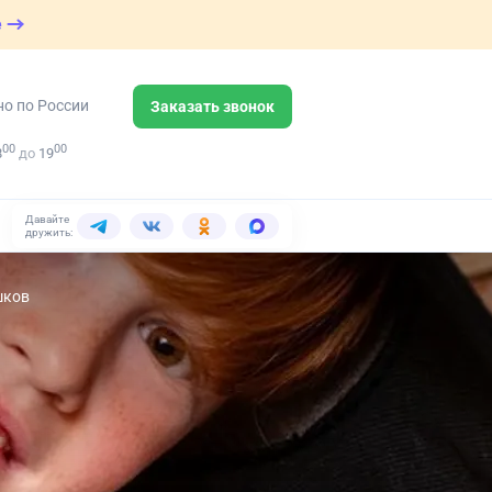
е
но по России
Заказать звонок
00
00
8
до
19
Давайте
дружить:
шков