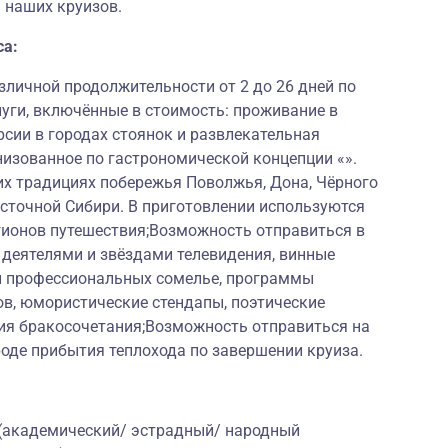
 наших круизов.
са:
личной продолжительности от 2 до 26 дней по
луги, включённые в стоимость: проживание в
рсии в городах стоянок и развлекательная
низованное по гастрономической концепции «».
их традициях побережья Поволжья, Дона, Чёрного
Восточной Сибири. В приготовлении используются
гионов путешествия;Возможность отправиться в
 деятелями и звёздами телевидения, винные
и профессиональных сомелье, программы
ов, юмористические стендапы, поэтические
ия бракосочетания;Возможность отправиться на
оде прибытия теплохода по завершении круиза.
 (академический/ эстрадный/ народный