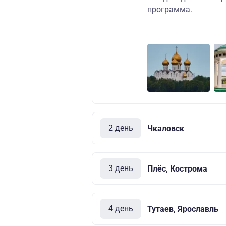
программа.
2 день
Чкаловск
3 день
Плёс, Кострома
4 день
Тутаев, Ярославль