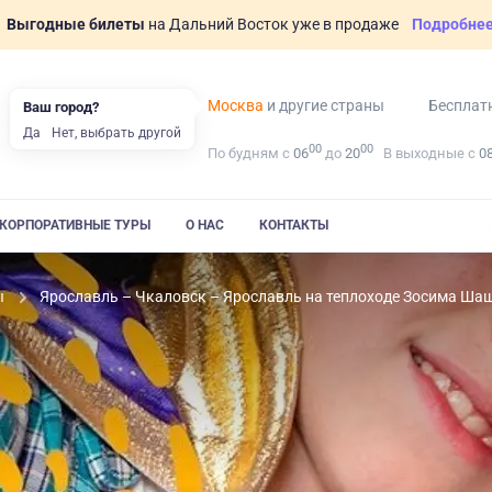
Выгодные билеты
на Дальний Восток уже в продаже
Подробне
Москва
и другие страны
Бесплат
Ваш город?
Да
Нет, выбрать другой
00
00
По будням с
06
до
20
В выходные с
0
КОРПОРАТИВНЫЕ ТУРЫ
О НАС
КОНТАКТЫ
ы
Ярославль – Чкаловск – Ярославль на теплоходе Зосима Ша