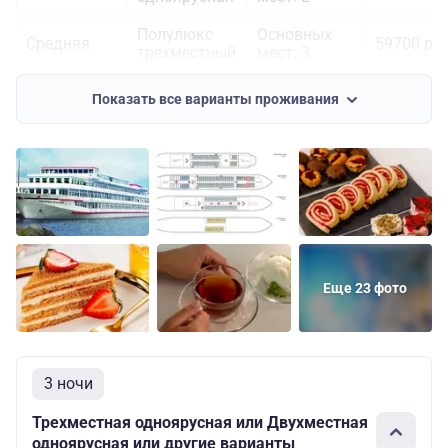
Полулюкс
Основных
Средняя
59700 руб
трехместный
мест: 3
Двухместная
Основных
Шлюпочная
37100 руб
Показать все варианты проживания
одноярусная
мест: 2
Еще 23 фото
3 ночи
Трехместная одноярусная или Двухместная
одноярусная или другие варианты