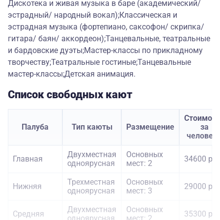
Дискотека и живая музыка в баре (академический/
эстрадный/ народный вокал);Классическая и
эстрадная музыка (фортепиано, саксофон/ скрипка/
гитара/ баян/ аккордеон);Танцевальные, театральные
и бардовские дуэты;Мастер-классы по прикладному
творчеству;Театральные гостиные;Танцевальные
мастер-классы;Детская анимация.
Список свободных кают
Стоимост
Палуба
Тип каюты
Размещение
за
человек
Двухместная
Основных
Главная
34600 руб
одноярусная
мест: 2
Трехместная
Основных
Нижняя
29000 руб
одноярусная
мест: 3
Двухместная
Основных
Средняя
35300 руб
одноярусная
мест: 2