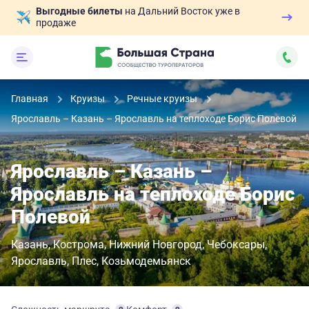
Выгодные билеты
на Дальний Восток уже в
продаже
Главная
Круизы
Речные круизы
Ярославль – Казань – Ярославль на теплоходе Борис Полевой
Ярославль – Казань –
Ярославль на теплоходе Борис
Полевой
Казань
Кострома
Нижний Новгород
Чебоксары
Ярославль
Плес
Козьмодемьянск