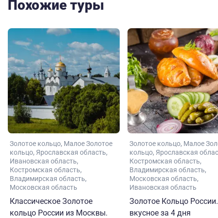
Похожие туры
Золотое кольцо
Малое Золотое
Золотое кольцо
Малое Зол
кольцо
Ярославская область
кольцо
Ярославская обла
Ивановская область
Костромская область
Костромская область
Владимирская область
Владимирская область
Московская область
Московская область
Ивановская область
Классическое Золотое
Золотое Кольцо России.
кольцо России из Москвы.
вкусное за 4 дня