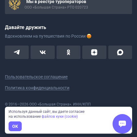
Мы в реестре туроператоров
ООО «Большая Страна» РТО 020723
Давайте дружить
Вдохновляем на путешествия
по России
Пользовательское соглашение
Политика конфиденциальности
© 2016—2026 ООО «Большая Страна». ИНН/КПП
5908078160/590801001 ОГРН 1185958020533
Используя данный сайт, вы даете согласие
Номер в реестре Роскомнадзора № 59-18-006319 (Приказ № 321 от
на использование
файлов куки (cookie)
11.10.2018)
Полное или частичное копирование изображений и текстов возможно
OK
только с указанием активной ссылки на сайт Большая Страна.