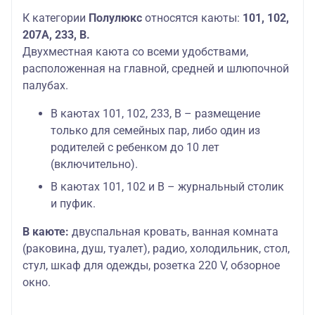
К категории
Полулюкс
относятся каюты:
101, 102,
207А, 233, В.
Двухместная каюта со всеми удобствами,
расположенная на главной, средней и шлюпочной
палубах.
В каютах 101, 102, 233, В – размещение
только для семейных пар, либо один из
родителей с ребенком до 10 лет
(включительно).
В каютах 101, 102 и В – журнальный столик
и пуфик.
В каюте:
двуспальная кровать, ванная комната
(раковина, душ, туалет), радио, холодильник, стол,
стул, шкаф для одежды, розетка 220 V, обзорное
окно.