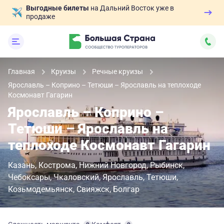
Выгодные билеты
на Дальний Восток уже в
продаже
Главная
Круизы
Речные круизы
Ярославль – Коприно – Тетюши – Ярославль на теплоходе
Космонавт Гагарин
Ярославль – Коприно –
Тетюши – Ярославль на
теплоходе Космонавт Гагарин
Казань
Кострома
Нижний Новгород
Рыбинск
Чебоксары
Чкаловский
Ярославль
Тетюши
Козьмодемьянск
Свияжск
Болгар