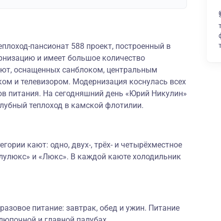
плоход-пансионат 588 проект, построенный в
рнизацию и имеет большое количество
ют, оснащенных санблоком, центральным
ом и телевизором. Модернизация коснулась всех
в питания. На сегодняшний день «Юрий Никулин»
убный теплоход в камской флотилии.
гории кают: одно, двух-, трёх- и четырёхместное
лулюкс» и «Люкс». В каждой каюте холодильник
разовое питание: завтрак, обед и ужин. Питание
люпочной и главной палубах.