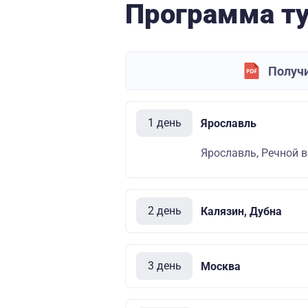
Программа т
Получи
1 день
Ярославль
Ярославль, Речной во
2 день
Калязин, Дубна
3 день
Москва