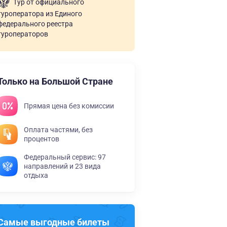
Тур от официального
туроператора из Единого
федерального реестра
туроператоров
Только на Большой Стране
Прямая цена без комиссии
Оплата частями, без
процентов
Федеральный сервис: 97
направлений и 23 вида
отдыха
Самые выгодные билеты