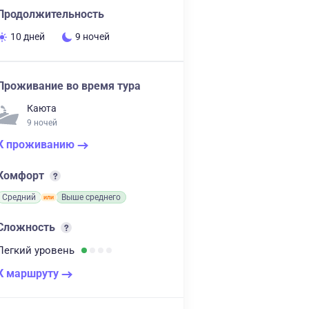
Продолжительность
10 дней
9 ночей
Проживание во время тура
Каюта
9 ночей
К проживанию
Комфорт
Средний
Выше среднего
Сложность
Легкий
уровень
К маршруту