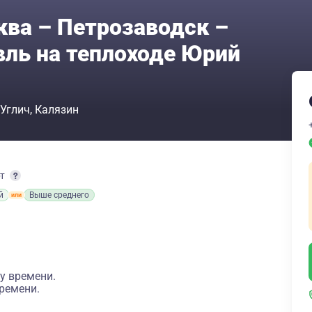
ква – Петрозаводск –
вль на теплоходе Юрий
Углич
Калязин
рт
й
Выше среднего
у времени.
ремени.