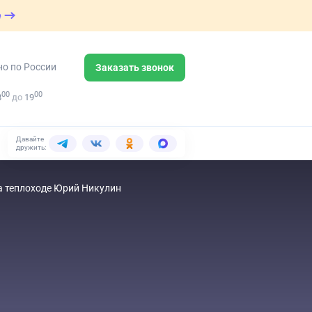
е
но по России
Заказать звонок
00
00
8
до
19
Давайте
дружить:
а теплоходе Юрий Никулин