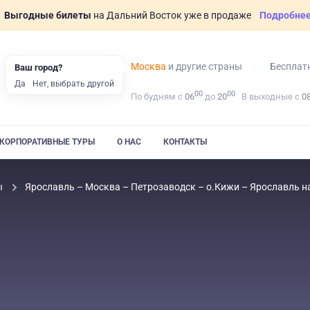
Выгодные билеты
на Дальний Восток уже в продаже
Подробне
Москва
и другие страны
Бесплат
Ваш город?
Да
Нет, выбрать другой
00
00
По будням с
06
до
20
В выходные с
0
КОРПОРАТИВНЫЕ ТУРЫ
О НАС
КОНТАКТЫ
ы
Ярославль – Москва – Петрозаводск – о.Кижи – Ярославль н