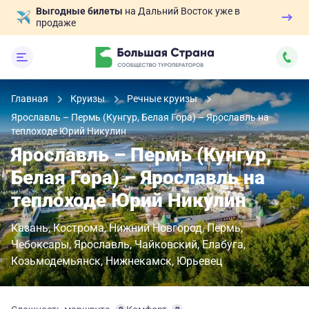
Выгодные билеты
на Дальний Восток уже в
продаже
Главная
Круизы
Речные круизы
Ярославль – Пермь (Кунгур, Белая Гора) – Ярославль на
теплоходе Юрий Никулин
Ярославль – Пермь (Кунгур,
Белая Гора) – Ярославль на
теплоходе Юрий Никулин
Казань
Кострома
Нижний Новгород
Пермь
Чебоксары
Ярославль
Чайковский
Елабуга
Козьмодемьянск
Нижнекамск
Юрьевец