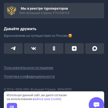
Мы в реестре туроператоров
ООО «Большая Страна» РТО 020723
Давайте дружить
Вдохновляем на путешествия
по России
Пользовательское соглашение
Политика конфиденциальности
© 2016—2026 ООО «Большая Страна». ИНН/КПП
5908078160/590801001 ОГРН 1185958020533
Используя данный сайт, вы даете согласие
Номер в реестре Роскомнадзора № 59-18-006319 (Приказ № 321 от
на использование
файлов куки (cookie)
11.10.2018)
Полное или частичное копирование изображений и текстов возможно
OK