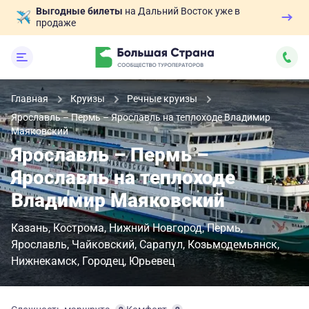
Выгодные билеты
на Дальний Восток уже в
продаже
Главная
Круизы
Речные круизы
Ярославль – Пермь – Ярославль на теплоходе Владимир
Маяковский
Ярославль – Пермь –
Ярославль на теплоходе
Владимир Маяковский
Казань
Кострома
Нижний Новгород
Пермь
Ярославль
Чайковский
Сарапул
Козьмодемьянск
Нижнекамск
Городец
Юрьевец