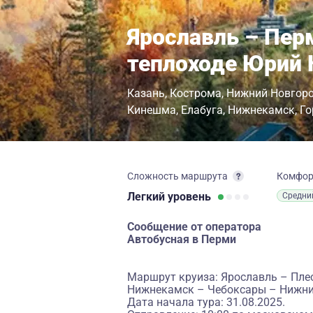
Ярославль – Пер
теплоходе Юрий 
Казань
Кострома
Нижний Новгор
Кинешма
Елабуга
Нижнекамск
Го
Сложность маршрута
Комфо
Легкий
уровень
Средни
Сообщение от оператора
Автобусная в Перми
Маршрут круиза: Ярославль – Плес
Нижнекамск – Чебоксары – Нижни
Дата начала тура: 31.08.2025.