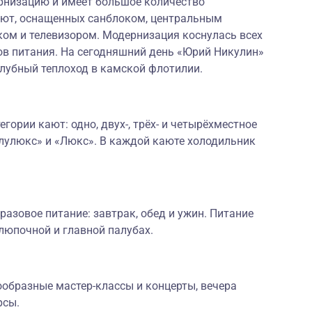
рнизацию и имеет большое количество
ют, оснащенных санблоком, центральным
ом и телевизором. Модернизация коснулась всех
в питания. На сегодняшний день «Юрий Никулин»
убный теплоход в камской флотилии.
гории кают: одно, двух-, трёх- и четырёхместное
лулюкс» и «Люкс». В каждой каюте холодильник
разовое питание: завтрак, обед и ужин. Питание
люпочной и главной палубах.
ообразные мастер-классы и концерты, вечера
рсы.