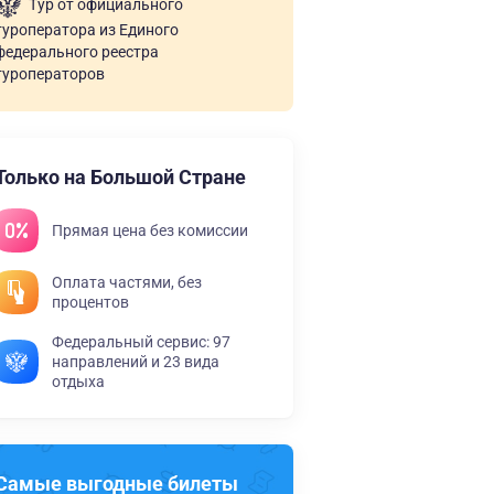
Тур от официального
туроператора из Единого
федерального реестра
туроператоров
Только на Большой Стране
Прямая цена без комиссии
Оплата частями, без
процентов
Федеральный сервис: 97
направлений и 23 вида
отдыха
Самые выгодные билеты