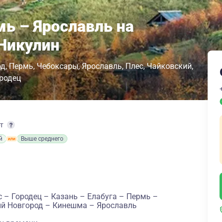
мь – Ярославль на
Никулин
од
Пермь
Чебоксары
Ярославль
Плес
Чайковский
родец
рт
й
Выше среднего
 – Городец – Казань – Елабуга – Пермь –
й Новгород – Кинешма – Ярославль