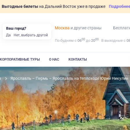
Выгодные билеты
на Дальний Восток уже в продаже
Подробне
Москва
и другие страны
Бесплат
Ваш город?
Да
Нет, выбрать другой
00
00
По будням с
06
до
20
В выходные с
0
КОРПОРАТИВНЫЕ ТУРЫ
О НАС
КОНТАКТЫ
ы
Ярославль – Пермь – Ярославль на теплоходе Юрий Никулин