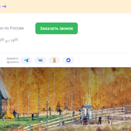
е
но по России
Заказать звонок
00
00
8
до
19
Давайте
дружить: