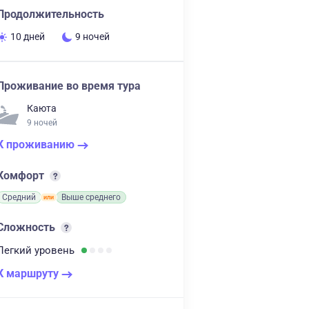
Продолжительность
10 дней
9 ночей
Проживание во время тура
Каюта
9 ночей
К проживанию
Комфорт
Средний
Выше среднего
Сложность
Легкий
уровень
К маршруту