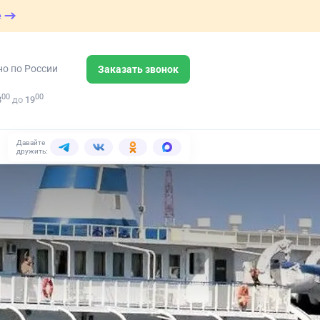
е
но по России
Заказать звонок
00
00
8
до
19
Давайте
дружить: