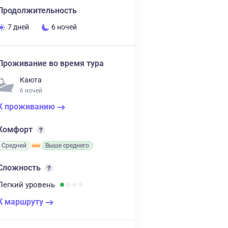
Продолжительность
7 дней
6 ночей
Проживание во время тура
Каюта
6 ночей
К проживанию
Комфорт
Средний
Выше среднего
Сложность
Легкий
уровень
К маршруту