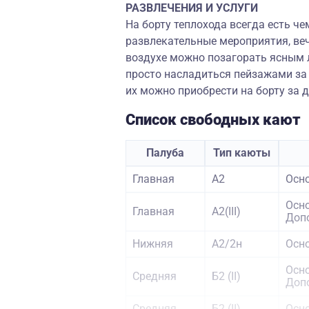
РАЗВЛЕЧЕНИЯ И УСЛУГИ
На борту теплохода всегда есть ч
развлекательные мероприятия, веч
воздухе можно позагорать ясным 
просто насладиться пейзажами за 
их можно приобрести на борту за 
Список свободных кают
Палуба
Тип каюты
Главная
А2
Осно
Осно
Главная
А2(III)
Допо
Нижняя
А2/2н
Осно
Осно
Средняя
Б2 (II)
Допо
Средняя
Б2 (II)
Осно