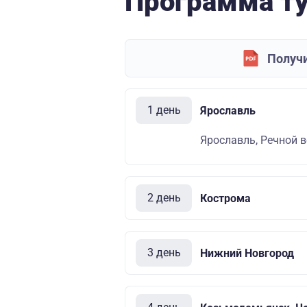
Программа т
Получи
1 день
Ярославль
Ярославль, Речной во
2 день
Кострома
3 день
Нижний Новгород