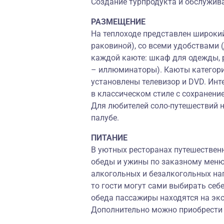
Создание турпродукта и обслужива
РАЗМЕЩЕНИЕ
На теплоходе представлен широкий
раковиной), со всеми удобствами 
каждой каюте: шкаф для одежды, р
– иллюминаторы). Каюты категори
установлены телевизор и DVD. Ин
в классическом стиле с сохранени
Для любителей соло-путешествий 
палубе.
ПИТАНИЕ
В уютных ресторанах путешествен
обеды и ужины по заказному меню
алкогольных и безалкогольных нап
то гости могут сами выбирать себ
обеда пассажиры находятся на экс
Дополнительно можно приобрести н