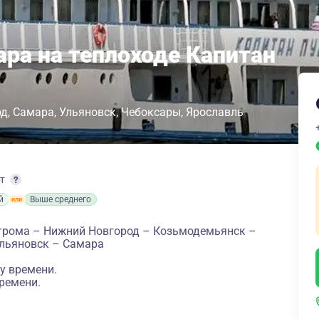
ара на теплоходе Капитан
од
Самара
Ульяновск
Чебоксары
Ярославль
рт
й
Выше среднего
трома – Нижний Новгород – Козьмодемьянск –
Ульяновск – Самара
у времени.
ремени.