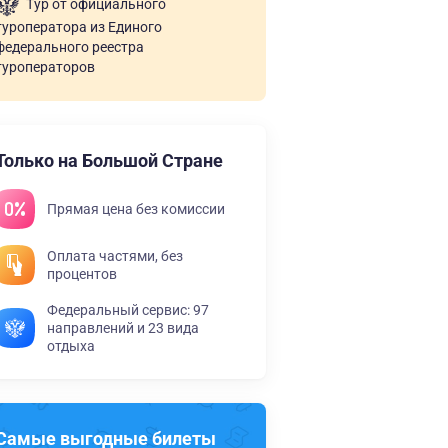
Тур от официального
туроператора из Единого
федерального реестра
туроператоров
Только на Большой Стране
Прямая цена без комиссии
Оплата частями, без
процентов
Федеральный сервис: 97
направлений и 23 вида
отдыха
Самые выгодные билеты