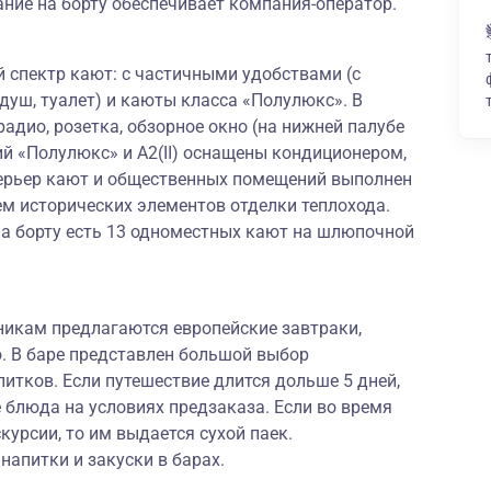
ние на борту обеспечивает компания-оператор.
 спектр кают: с частичными удобствами (с
(душ, туалет) и каюты класса «Полулюкс». В
адио, розетка, обзорное окно (на нижней палубе
й «Полулюкс» и А2(II) оснащены кондиционером,
терьер кают и общественных помещений выполнен
ем исторических элементов отделки теплохода.
на борту есть 13 одноместных кают на шлюпочной
никам предлагаются европейские завтраки,
. В баре представлен большой выбор
итков. Если путешествие длится дольше 5 дней,
е блюда на условиях предзаказа. Если во время
курсии, то им выдается сухой паек.
апитки и закуски в барах.