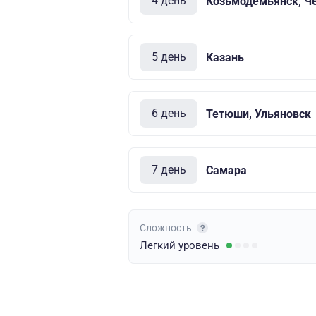
4 день
Козьмодемьянск, Ч
5 день
Казань
6 день
Тетюши, Ульяновск
7 день
Самара
Сложность
Легкий
уровень