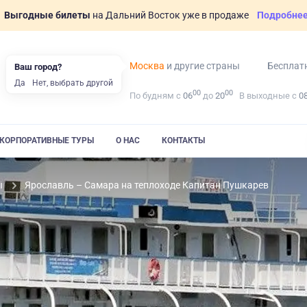
Выгодные билеты
на Дальний Восток уже в продаже
Подробне
Москва
и другие страны
Бесплат
Ваш город?
Да
Нет, выбрать другой
00
00
По будням с
06
до
20
В выходные с
0
КОРПОРАТИВНЫЕ ТУРЫ
О НАС
КОНТАКТЫ
ы
Ярославль – Самара на теплоходе Капитан Пушкарев