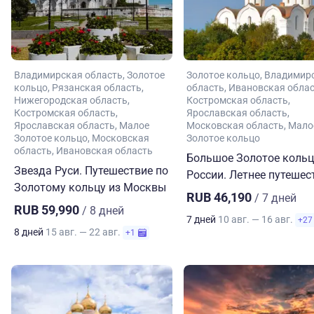
Владимирская область
Золотое
Золотое кольцо
Владимир
кольцо
Рязанская область
область
Ивановская обла
Нижегородская область
Костромская область
Костромская область
Ярославская область
Ярославская область
Малое
Московская область
Мало
Золотое кольцо
Московская
Золотое кольцо
область
Ивановская область
Большое Золотое коль
Звезда Руси. Путешествие по
России. Летнее путешес
Золотому кольцу из Москвы
RUB 46,190
/ 7 дней
RUB 59,990
/ 8 дней
7 дней
10 авг. — 16 авг.
+27
8 дней
15 авг. — 22 авг.
+1