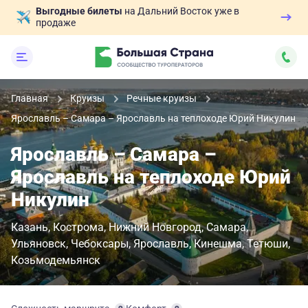
Выгодные билеты
на Дальний Восток уже в
продаже
Главная
Круизы
Речные круизы
Ярославль – Самара – Ярославль на теплоходе Юрий Никулин
Ярославль – Самара –
Ярославль на теплоходе Юрий
Никулин
Казань
Кострома
Нижний Новгород
Самара
Ульяновск
Чебоксары
Ярославль
Кинешма
Тетюши
Козьмодемьянск