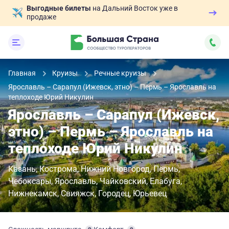
Выгодные билеты
на Дальний Восток уже в
продаже
Главная
Круизы
Речные круизы
Ярославль – Сарапул (Ижевск, этно) – Пермь – Ярославль на
теплоходе Юрий Никулин
Ярославль – Сарапул (Ижевск,
этно) – Пермь – Ярославль на
теплоходе Юрий Никулин
Казань
Кострома
Нижний Новгород
Пермь
Чебоксары
Ярославль
Чайковский
Елабуга
Нижнекамск
Свияжск
Городец
Юрьевец