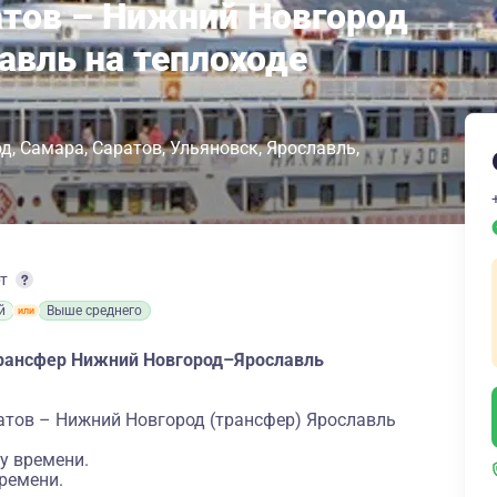
атов – Нижний Новгород
авль на теплоходе
од
Самара
Саратов
Ульяновск
Ярославль
рт
й
Выше среднего
отрансфер Нижний Новгород–Ярославль
атов – Нижний Новгород (трансфер) Ярославль
у времени.
ремени.