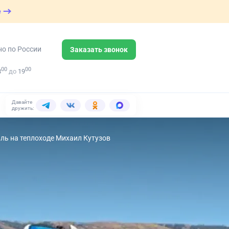
е
но по России
Заказать звонок
00
00
8
до
19
Давайте
дружить:
ль на теплоходе Михаил Кутузов