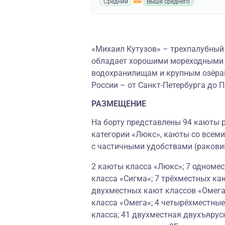
Средний
Выше среднего
«Михаил Кутузов» – трехпалубный 
обладает хорошими мореходными к
водохранилищам и крупным озёрам
России – от Санкт-Петербурга до 
РАЗМЕЩЕНИЕ
На борту представлены 94 каюты р
категории «Люкс», каюты со всеми
с частичными удобствами (ракови
2 каюты класса «Люкс»; 7 одноме
класса «Сигма»; 7 трёхместных ка
двухместных кают классов «Омега
класса «Омега»; 4 четырёхместные
класса; 41 двухместная двухъярусн