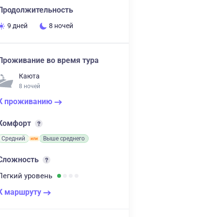
Продолжительность
9 дней
8 ночей
Проживание во время тура
Каюта
8 ночей
К проживанию
Комфорт
Средний
Выше среднего
Сложность
Легкий
уровень
К маршруту