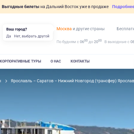
Выгодные билеты
на Дальний Восток уже в продаже
Подробне
Москва
и другие страны
Бесплат
Ваш город?
Да
Нет, выбрать другой
00
00
По будням с
06
до
20
В выходные с
0
КОРПОРАТИВНЫЕ ТУРЫ
О НАС
КОНТАКТЫ
ы
Ярославль – Саратов – Нижний Новгород (трансфер) Ярослав