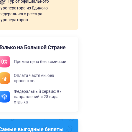
Тур от официального
туроператора из Единого
федерального реестра
туроператоров
Только на Большой Стране
Прямая цена без комиссии
Оплата частями, без
процентов
Федеральный сервис: 97
направлений и 23 вида
отдыха
Самые выгодные билеты