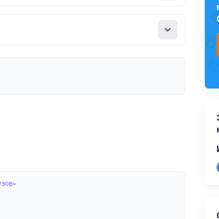
узов»