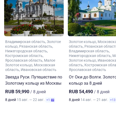
Владимирская область
Золотое
Золотое кольцо
Московск
кольцо
Рязанская область
область
Рязанская област
Нижегородская область
Владимирская область
Костромская область
Нижегородская область
М
Ярославская область
Малое
Золотое кольцо
Ивановск
Золотое кольцо
Московская
область
Костромская обл
область
Ивановская область
Ярославская область
Звезда Руси. Путешествие по
От Оки до Волги. Золот
Золотому кольцу из Москвы
кольцо за 8 дней
RUB 59,990
RUB 54,490
/ 8 дней
/ 8 дней
8 дней
15 авг. — 22 авг.
8 дней
14 авг. — 21 авг.
+1
+13