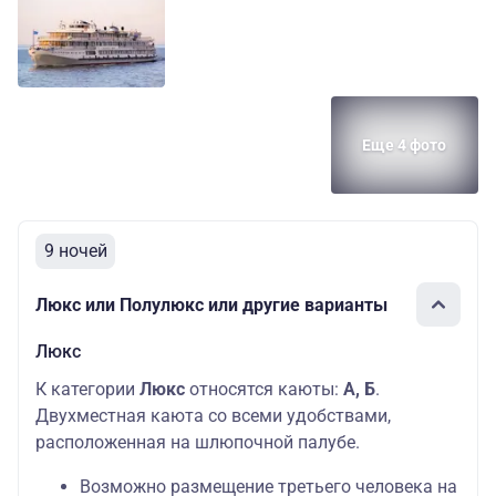
Средняя
3
ПК+1
76000 ру
палуба
Дополнительных
мест: 1
Средняя
Основных мест:
Полулюкс
80400 ру
палуба
2
Еще 4 фото
Средняя
Полулюкс
Основных мест:
85500 ру
палуба
(Н)
2
Основных мест:
Шлюпочная
2
Люкс
88700 ру
9 ночей
палуба
Дополнительных
мест: 1
Люкс или Полулюкс или другие варианты
Люкс
К категории
Люкс
относятся каюты:
А, Б
.
Двухместная каюта со всеми удобствами,
расположенная на шлюпочной палубе.
Возможно размещение третьего человека на