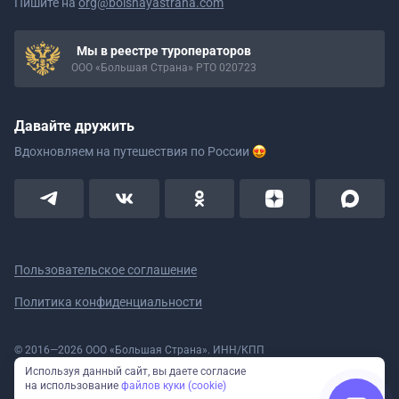
Пишите на
org@bolshayastrana.com
Мы в реестре туроператоров
ООО «Большая Страна» РТО 020723
Давайте дружить
Вдохновляем на путешествия
по России
Пользовательское соглашение
Политика конфиденциальности
© 2016—2026 ООО «Большая Страна». ИНН/КПП
5908078160/590801001 ОГРН 1185958020533
Используя данный сайт, вы даете согласие
Номер в реестре Роскомнадзора № 59-18-006319 (Приказ № 321 от
на использование
файлов куки (cookie)
11.10.2018)