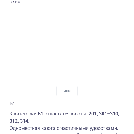
окно.
Б1
К категории
Б1
отностятся каюты:
201,
301–310,
312, 314
.
Одноместная каюта с частичными удобствами,