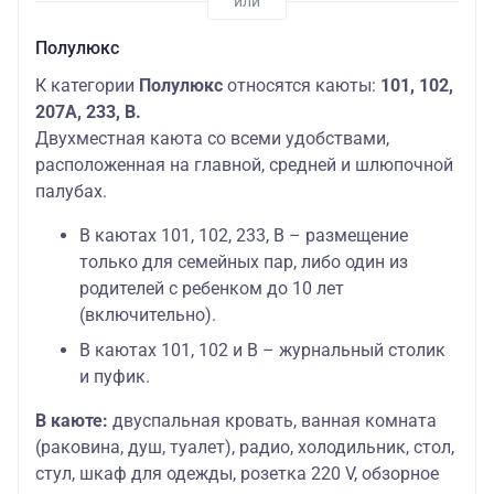
Полулюкс
К категории
Полулюкс
относятся каюты:
101, 102,
207А, 233, В.
Двухместная каюта со всеми удобствами,
расположенная на главной, средней и шлюпочной
палубах.
В каютах 101, 102, 233, В – размещение
только для семейных пар, либо один из
родителей с ребенком до 10 лет
(включительно).
В каютах 101, 102 и В – журнальный столик
и пуфик.
В каюте:
двуспальная кровать, ванная комната
(раковина, душ, туалет), радио, холодильник, стол,
стул, шкаф для одежды, розетка 220 V, обзорное