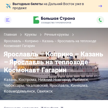
Выгодные билеты
на Дальний Восток уже в
продаже
Главная
Круизы
Речные круизы
Ярославль – Коприно – Казань – Ярославль на теплоходе
Космонавт Гагарин
Ярославль – Коприно – Казань
– Ярославль на теплоходе
Космонавт Гагарин
Казань
Кострома
Нижний Новгород
Рыбинск
Чебоксары
Чкаловский
Ярославль
Кинешма
Козьмодемьянск
Свияжск