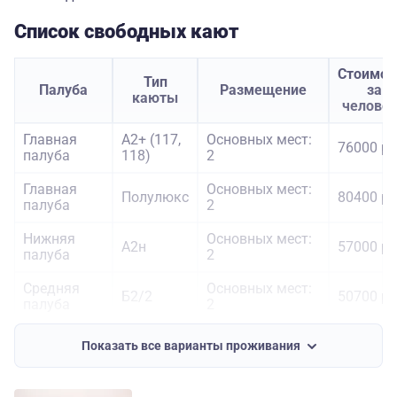
Список свободных кают
Стоимос
Тип
Палуба
Размещение
за
каюты
челове
Главная
А2+ (117,
Основных мест:
76000 ру
палуба
118)
2
Главная
Основных мест:
Полулюкс
80400 ру
палуба
2
Нижняя
Основных мест:
А2н
57000 ру
палуба
2
Средняя
Основных мест:
Б2/2
50700 ру
палуба
2
Средняя
Основных мест:
А2к
62100 ру
Показать все варианты проживания
палуба
2
Основных мест: