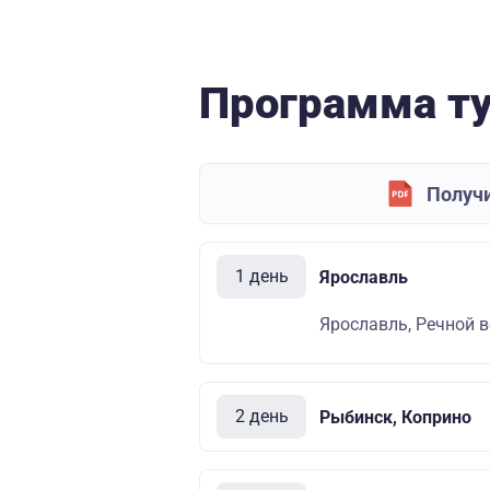
Программа т
Получи
1 день
Ярославль
Ярославль, Речной во
2 день
Рыбинск, Коприно