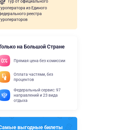
Тур от официального
туроператора из Единого
федерального реестра
туроператоров
Только на Большой Стране
Прямая цена без комиссии
Оплата частями, без
процентов
Федеральный сервис: 97
направлений и 23 вида
отдыха
Самые выгодные билеты