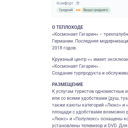
Комфорт
Средний
Выше среднего
О ТЕПЛОХОДЕ
«Космонавт Гагарин» – трехпалубн
Германии. Последняя модернизаци
2018 годов.
Круизный центр «» имеет эксклюз
«Космонавт Гагарин».
Создание турпродукта и обслужива
РАЗМЕЩЕНИЕ
К услугам туристов одноместные 
или со всеми удобствами (душ, туа
также каюты категорий «Люкс» и 
площади с удобствами возможно ра
«Люкс» и «Полулюкс» оснащены ко
установлены телевизор и DVD. Для