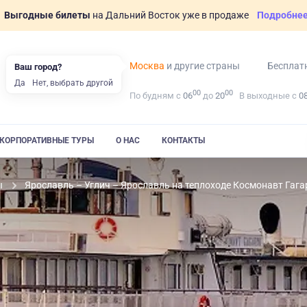
Выгодные билеты
на Дальний Восток уже в продаже
Подробне
Москва
и другие страны
Бесплат
Ваш город?
Да
Нет, выбрать другой
00
00
По будням с
06
до
20
В выходные с
0
КОРПОРАТИВНЫЕ ТУРЫ
О НАС
КОНТАКТЫ
ы
Ярославль – Углич – Ярославль на теплоходе Космонавт Гага