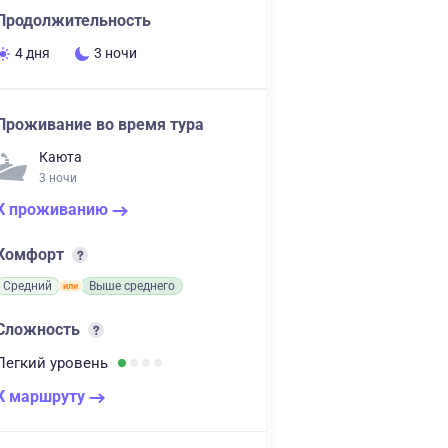
Продолжительность
4 дня
3 ночи
Проживание во время тура
Каюта
3 ночи
К проживанию
Комфорт
Средний
Выше среднего
Сложность
Легкий
уровень
К маршруту