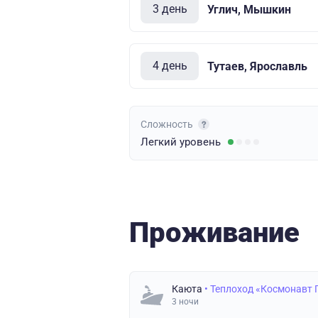
3 день
Углич, Мышкин
4 день
Тутаев, Ярославль
Сложность
Легкий
уровень
Проживание
Каюта
• Теплоход «Космонавт 
3 ночи