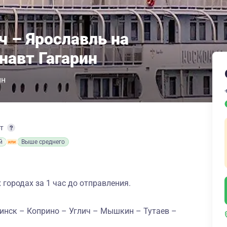
ч – Ярославль на
навт Гагарин
н
рт
й
Выше среднего
 городах за 1 час до отправления.
инск – Коприно – Углич – Мышкин – Тутаев –