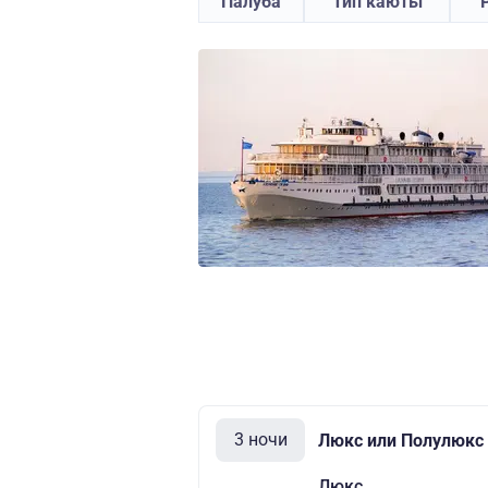
Палуба
Тип каюты
3 ночи
Люкс или Полулюкс 
Люкс