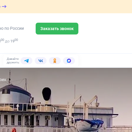
е
но по России
Заказать звонок
00
00
8
до
19
Давайте
дружить:
рин