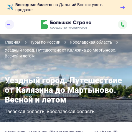
Выгодные билеты
на Дальний Восток уже в
продаже
Главная
Туры по России
Ярославская область
Уездный город. Путешествие от Калязина до Мартыново.
Весной и летом
Уездный город. Путешествие
от Калязина до Мартыново.
Весной и летом
Тверская область
Ярославская область