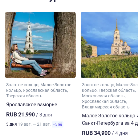
Золотое кольцо
Малое Золотое
Золотое кольцо
Малое Зол
кольцо
Ярославская область
кольцо
Тверская область
Тверская область
Московская область
Ярославская область
Ярославское взморье
Владимирская область
RUB 21,990
/ 3 дня
Малое Золотое кольцо 
Санкт-Петербурга за 4 
3 дня
19 авг. — 21 авг.
+5
RUB 34,900
/ 4 дня