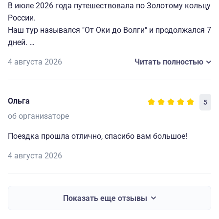
В июле 2026 года путешествовала по Золотому кольцу
России.
Наш тур назывался "От Оки до Волги" и продолжался 7
дней.
4 августа 2026
Читать полностью
Хочу выразить благодарность организаторам и всей
компании, потому что мне всё очень понравилось.
У нас был прекрасный гид Евгения, которая не только
Ольга
5
интересно и эмоционально рассказывала обо всём,
что встречалось по пути, но и проявляла заботу о
об организаторе
каждом туристе.
Поездка прошла отлично, спасибо вам большое!
Отличное размещение в гостиницах с прекрасным
4 августа 2026
обслуживанием, внимательным персоналом и вкусной
едой.
Отдельно хочется отметить интересные экскурсии и
Показать еще отзывы
экскурсоводов, которых хотелось слушать.