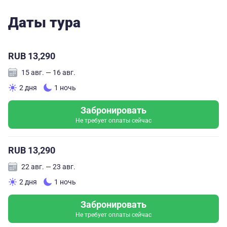
Это путешествие надолго останется в памяти.
Даты тура
Рекомендую от души.
RUB 13,290
15 авг. — 16 авг.
2 дня
1 ночь
Забронировать
Не требует оплаты сейчас
RUB 13,290
22 авг. — 23 авг.
2 дня
1 ночь
Забронировать
Не требует оплаты сейчас