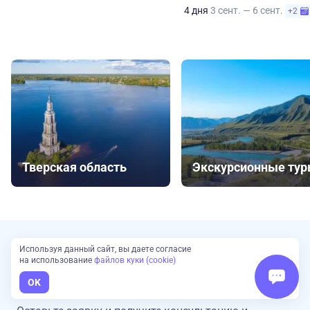
4 дня
3 сент. — 6 сент.
+2
Тверская область
Экскурсионные ту
Используя данный сайт, вы даете согласие
Сложно выбрать?
на использование
файлов куки (cookie)
Наш эксперт подберет туры для вас
OK