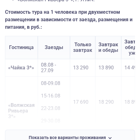
Стоимость тура на 1 человека при двухместном
размещении в зависимости от заезда, размещения и
питания, в руб.:
Завтр
Только
Завтрак
Гостиница
Заезды
обеды
завтрак
и обеды
ужи
08.08 -
«Чайка 3*»
13 290
13 890
14 490
27.09
08-09.08
15-16.08
17 690
18 290
18 890
«Волжская
22-23.08
Ривьера
3*»
29-30.08
Остальные
15 990
16 590
17 190
Показать все варианты проживания
даты