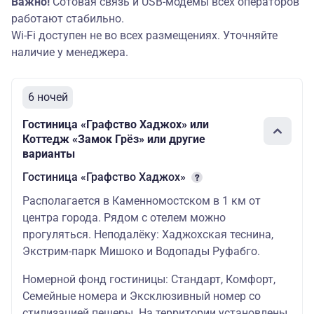
Важно!
Сотовая связь и USB-модемы всех операторов
работают стабильно.
Wi-Fi доступен не во всех размещениях. Уточняйте
наличие у менеджера.
6 ночей
Гостиница «Графство Хаджох» или
Коттедж «Замок Грёз» или другие
варианты
Гостиница «Графство Хаджох»
Располагается в Каменномостском в 1 км от
центра города. Рядом с отелем можно
прогуляться. Неподалёку: Хаджохская теснина,
Экстрим-парк Мишоко и Водопады Руфабго.
Номерной фонд гостиницы: Стандарт, Комфорт,
Семейные номера и Эксклюзивный номер со
стилизацией пещеры. На территории установлены