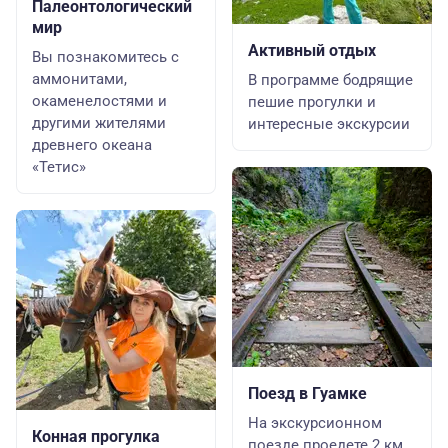
Палеонтологический
мир
Активный отдых
Вы познакомитесь с
аммонитами,
В программе бодрящие
окаменелостями и
пешие прогулки и
другими жителями
интересные экскурсии
древнего океана
«Тетис»
Поезд в Гуамке
На экскурсионном
Конная прогулка
поезде проедете 2 км