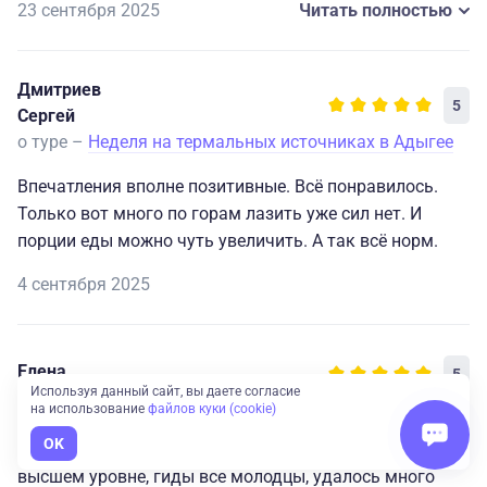
23 сентября 2025
Читать полностью
прекрасные деревянные домики, питание по-
домашнему, очень вкусно. Спасибо обслуживающему
персоналу. Все было супер!!! Оздоровилась,
Дмитриев
насладилась отдыхом и красотой Адыгеи! Спасибо
5
Сергей
огромное! Буду рекомендовать друзьям.
о туре –
Неделя на термальных источниках в Адыгее
Впечатления вполне позитивные. Всё понравилось.
Только вот много по горам лазить уже сил нет. И
порции еды можно чуть увеличить. А так всё норм.
4 сентября 2025
Елена
5
Используя данный сайт, вы даете согласие
о туре –
Неделя на термальных источниках в Адыгее
на использование
файлов куки (cookie)
OK
Организация туристического маршрута была на
высшем уровне, гиды все молодцы, удалось много