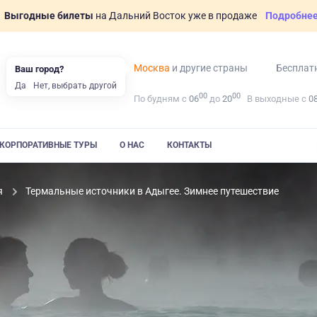
Выгодные билеты
на Дальний Восток уже в продаже
Подробне
Москва
и другие страны
Бесплат
Ваш город?
Да
Нет, выбрать другой
00
00
По будням с
06
до
20
В выходные с
0
КОРПОРАТИВНЫЕ ТУРЫ
О НАС
КОНТАКТЫ
я
Термальные источники в Адыгее. Зимнее путешествие