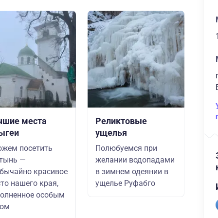
чшие места
Реликтовые
ыгеи
ущелья
жем посетить
Полюбуемся при
тынь —
желании водопадами
бычайно красивое
в зимнем одеянии в
то нашего края,
ущелье Руфабго
олненное особым
хом