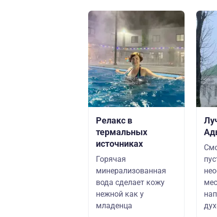
Релакс в
Лу
термальных
Ад
источниках
Смо
Горячая
пус
минерализованная
нео
вода сделает кожу
мес
нежной как у
нап
младенца
ду