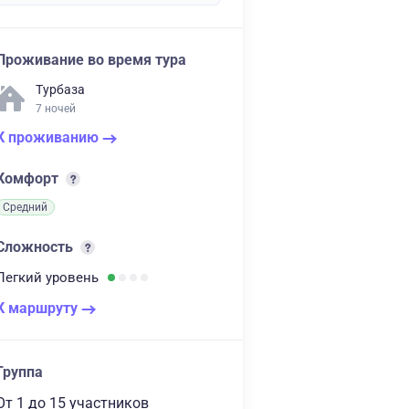
Проживание во время тура
Турбаза
7 ночей
К проживанию
Комфорт
Средний
Сложность
Легкий
уровень
К маршруту
Группа
От 1
до 15 участников