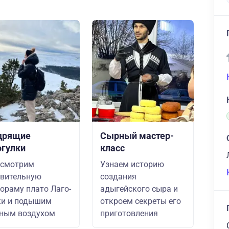
дрящие
Сырный мастер-
огулки
класс
ссмотрим
Узнаем историю
вительную
создания
ораму плато Лаго-
адыгейского сыра и
ки и подышим
откроем секреты его
ным воздухом
приготовления