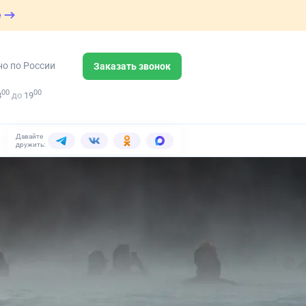
е
но по России
Заказать звонок
00
00
8
до
19
Давайте
дружить: