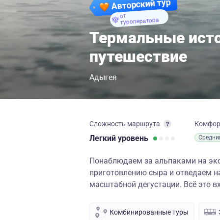
Авторский тур
от
туроператора
Термальные исто
путешествие
Адыгея
Сложность маршрута
Комфо
Легкий
уровень
Средни
Понаблюдаем за альпаками на эко
приготовлению сыра и отведаем н
масштабной дегустации. Всё это вх
Комбинированные туры