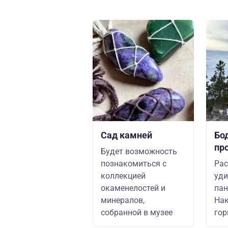
Сад камней
Бо
пр
Будет возможность
познакомиться с
Ра
коллекцией
уди
окаменелостей и
пан
минералов,
На
собранной в музее
гор