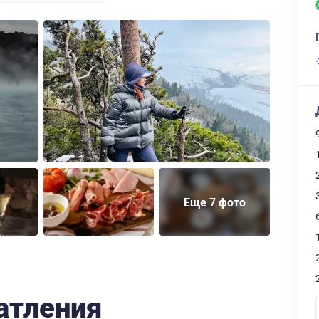
Еще 7 фото
атления