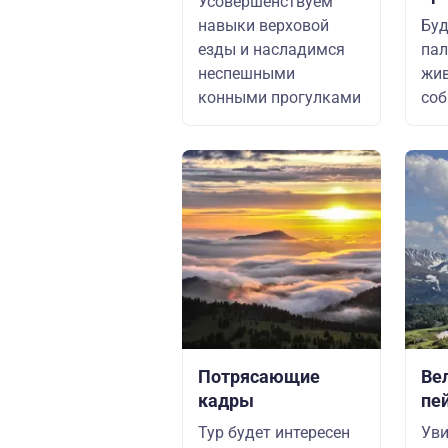
Усовершенствуем
навыки верховой
Буд
езды и насладимся
пал
неспешными
жив
конными прогулками
соб
Потрясающие
Ве
кадры
пе
Тур будет интересен
Уви