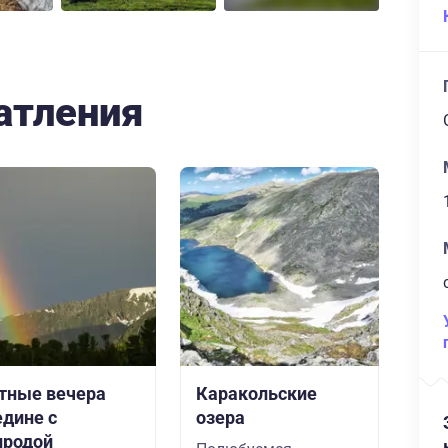
атления
тные вечера
Каракольские
едине с
озера
иродой