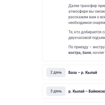
Далее трансфер прив
атмосфере вы сможет
расскажем вам о все
необходимое снаряж
Те, кто добирается
двухчасовой подъем
По приезду – инстру
костра, баня
, ночле
2 день
База – р. Кылай
3 день
р. Кылай – Байюкск