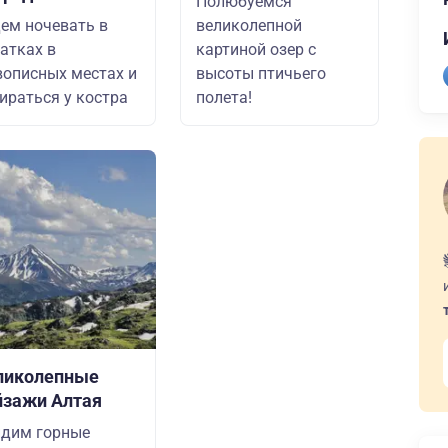
Полюбуемся
ем ночевать в
великолепной
атках в
картиной озер с
описных местах и
высоты птичьего
ираться у костра
полета!
ликолепные
йзажи Алтая
дим горные