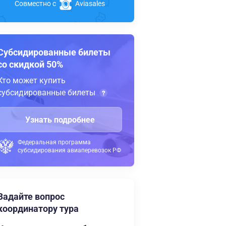
Совместно с
Aviasales
Субсидированные билеты
со скидкой 50%
Кто может купить
субсидированные билеты
Узнать подробнее
Федеральная программа
субсидирования авиаперевозок РФ
Задайте вопрос
координатору тура