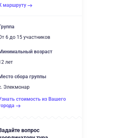
К маршруту
Группа
От 6
до 15 участников
Минимальный возраст
12 лет
Место сбора группы
с. Элекмонар
Узнать стоимость из Вашего
города
Задайте вопрос
координатору тура