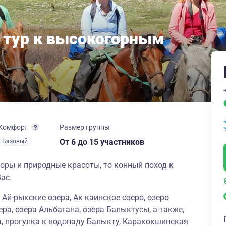
 тур к высокогорным
Комфорт
Размер группы
От 6
до 15 участников
Базовый
горы и природные красоты, то конный поход к
Вас.
Ай-рыкские озера, Ак-каинское озеро, озеро
ра, озера Альбагана, озера Балыктусы, а также,
, прогулка к водопаду Балыкту, Каракокшинская