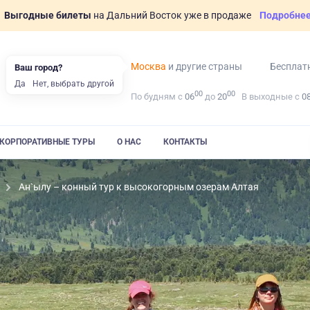
Выгодные билеты
на Дальний Восток уже в продаже
Подробне
Москва
и другие страны
Бесплат
Ваш город?
Да
Нет, выбрать другой
00
00
По будням с
06
до
20
В выходные с
0
КОРПОРАТИВНЫЕ ТУРЫ
О НАС
КОНТАКТЫ
Ан`ылу – конный тур к высокогорным озерам Алтая