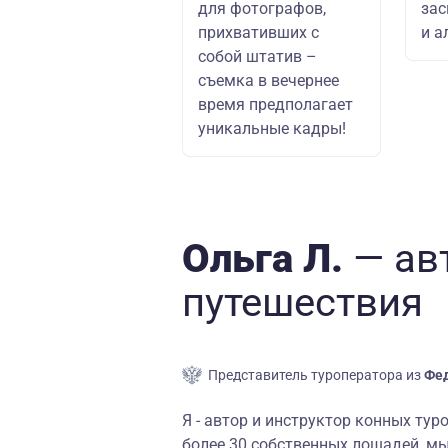
для фотографов,
зас
прихвативших с
и а
собой штатив –
съемка в вечернее
время предполагает
уникальные кадры!
Ольга Л.
— ав
путешествия
Представитель туроператора из
Фед
Я - автор и инструктор конных ту
более 30 собственных лошадей, м