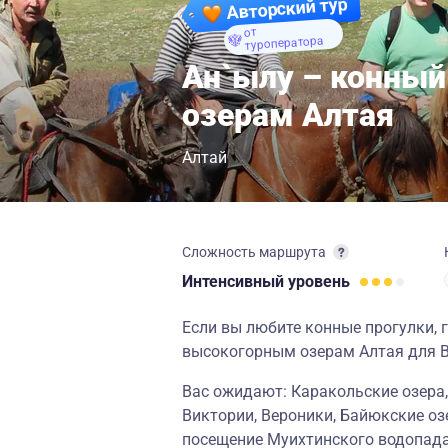
Авторский тур
от
туроператора
Ан`ылу – конный
озерам Алтая
Алтай
Сложность маршрута
Интенсивный
уровень
Если вы любите конные прогулки, 
высокогорным озерам Алтая для 
Вас ожидают: Каракольские озера, 
Виктории, Вероники, Байюкские озе
посещение Муихтинского водопада