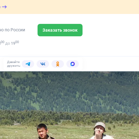
е
но по России
Заказать звонок
00
00
8
до
19
Давайте
дружить: