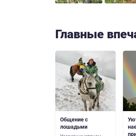
Главные впеч
Общение с
Ую
лошадьми
на
пр