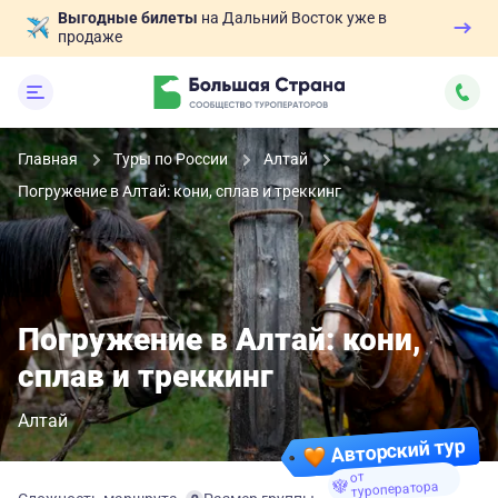
Выгодные билеты
на Дальний Восток уже в
продаже
Главная
Туры по России
Алтай
Погружение в Алтай: кони, сплав и треккинг
Погружение в Алтай: кони,
сплав и треккинг
Алтай
Авторский тур
от
туроператора