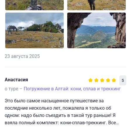
23 августа 2025
Анастасия
5
о туре –
Погружение в Алтай: кони, сплав и треккинг
Это было самое насыщенное путешествие за
последние несколько лет, пожалела я только об
одном: надо было съездить в такой тур раньше! Я
взяла полный комплект: кони-сплав-треккинг. Все
было идеально от начала и до конца: организация